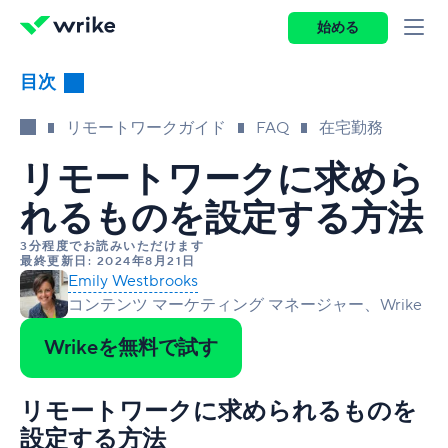
始める
目次
ガイドの概要
リモートワークガイド
FAQ
在宅勤務
リモートワークとは何でしょうか？
リモートワークに求めら
リモートワークポリシーの作成方法
リモートワークとは何でしょうか？
れるものを設定する方法
リモート従業員の雇用方法
リモートで働くとはどういう意味でしょう？
従業員の在宅勤務ポリシーとは？
3分程度でお読みいただけます
最終更新日: 2024年8月21日
リモート従業員のためのリモート新人研修
では、どのような職種がリモート勤務で行える
在宅勤務ガイドラインの作成が重要な理由は？
リモート従業員の雇用方法
Emily Westbrooks
のでしょうか?
コンテンツ マーケティング マネージャー、Wrike
前向きなリモートワーキングカルチャーの構築
在宅勤務ポリシーの例
リモート従業員の雇用がビジネスにとって重要
なぜリモート従業員を採用するのでしょうか？
完全なリモートとは？
な理由
Wrikeを無料で試す
リモート会議の管理
在宅勤務ポリシーの作成方法
新人研修チェックリストのテンプレートに含め
リモートワークカルチャーとは何でしょうか？
なぜ、完全にリモートなチームが企業にとって
リモート従業員を雇用するにあたって、企業が
る内容
バーチャルチーム構築のアクティビティと緊張
リモートワークカルチャーは何故それほど重要
リモート会議の管理
リモートワークに求められるものを
良いのでしょうか？
勝つための方法がいくつかあります。
をほぐすゲーム
Wrikeがお届けする新人研修チェックリストのご
なのでしょうか？
設定する方法
バーチャルミーティングはどのように機能する