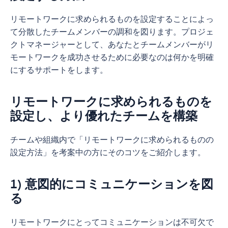
ハイブリッド勤務とは？
リモート従業員の効果的な雇用方法
紹介
ストレスとバーンアウトを回避
前向きなリモートワーキングカルチャーを構築
のでしょうか？
バーチャルチーム構築のアクティビティ、およ
リモートワークに求められるものを設定することによっ
リモートワーカーとは？リモートで働く方法と
リモートワーカーに対する面接での質問
する10のコツ
び緊張をほぐすゲーム
在宅勤務のコツ
リモート会議のメリットとは何でしょうか？
リモートワークがもたらすストレスとバーンア
て分散したチームメンバーの調和を図ります。プロジェ
は？
リモート面接の最重要ヒント
1. 適切な新人研修を提供
バーチャルチームの構築が重要な理由
ウトの回避方法
クトマネージャーとして、あなたとチームメンバーがリ
ホームオフィスのセットアップ
バーチャルミーティングのベストプラクティス
在宅勤務のコツ
リモートワークに対する認識が変わってきた理
モートワークを成功させるために必要なのは何かを明確
素晴らしい候補者が見つかりました! 次にどうし
2. 仕事上の成長をサポート
バーチャルチーム構築のアクティビティでチー
在宅勤務にまつわるストレス
由
リモートコラボレーションツールとソフトウェ
バーチャルミーティングと対面会議の比較
1. 作業に集中できる専用の作業スペースを確保
リモートワーク用ホームオフィスのセットアッ
にするサポートをします。
ますか?
ムを盛り上げる方法
ア
3. チームメンバー間の繋がりを構築
在宅勤務にまつわるストレス：識別の仕方
する
プ
雇用主がリモートワークについて知っておくべ
バーチャルミーティングと対面会議の比較
バーチャルチーム構築に向けた5種のゲーム
きこと
リモートワークに求められるものを
リモートワークに関する統計
4. コミュニケーションとコラボレーション
リモートワークによるバーンアウト
2. 全体的な目標、優先事項、境界線を定義する
リモートワーク用にホームオフィスをセットア
リモートコラボレーションツールとソフトウェ
自己紹介
設定し、より優れたチームを構築
緊張をほぐす5つのバーチャルゲーム
ップする理由
ア
用語集
5. フェイスタイムを優先して孤立化を防止
在宅勤務のストレス
3. 現実的な作業負荷を理解し、在宅勤務の生産
リモートワークに関する統計
マナーに気を付ける
リモートチーム構築のアクティビティ
性を促進する
効果的な在宅勤務用オフィスをセットアップす
リモートワークツールが分散型チームにとって
チームや組織内で「リモートワークに求められるものの
FAQ
6. 仕事を楽しく
リモートワーク時のメンタルヘルスを認知する
在宅勤務の生産性に関する統計
る重要性
重要な理由
参加者の注意を引き付ける
設定方法」を考案中の方にそのコツをご紹介します。
重要性
4. バーチャルの作業スペースを構築する
7. ゲーミフィケーションの活用
リモートワークは長期に渡って人気を集めてき
リモート作業テクノロジー
ホームオフィスのセットアップ方法：生産性を
CRM向けのリモートツール
リモートワークにまつわるメンタルヘルスの改
5. リモートフレンドリーな作業ルーチンを確立
ました
集中力を維持
向上する在宅勤務を達成するための15のヒント
1) 意図的にコミュニケーションを図
8. 記念品の提供
リモート作業業界
善方法
する
ソフトウェア/ITの設計および開発向けのリモー
とコツ
る
リモートワークによってさらに競争的になる求
トツール
9. 功績を認識
在宅勤務
次のステップをレビュー
1. メンタルヘルスのケアを最優先する
6. VPNの必要性を確認する
人活動
パーフェクトなバーチャル作業スペースの構築
メールサービスプロバイダ向けのリモートツー
リモートワークにとってコミュニケーションは不可欠で
10. ライフワークの健全なバランスをサポート
をWrikeがお手伝い
在宅勤務の仕事