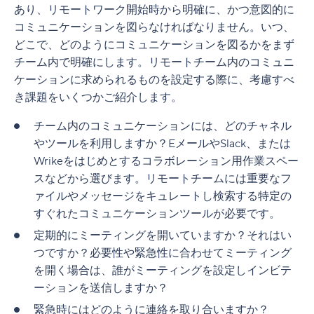
2. オープンな気持ちを持ち、完璧である必要が
7. 安定したインターネット接続を確保する
従業員は、在宅勤務によって生産性が向上する
ル
あり、リモートワーク開始時から明確に、かつ意図的に
バーチャルミーティングを楽しく実施する方法
ないことを実感する
と述べています。
Wrikeによる力強いチームカルチャー構築のサポ
コミュニケーションを図らなければなりません。いつ、
8. 定期的に休憩を取って気分転換をする
メッセージング/チャット向けのリモートツール
ート
バーチャルミーティングの招待メールに含める
どこで、どのようにコミュニケーションを図るかをまず
3. ルーティーンを作って、それを守る
従業員はまた、柔軟な勤務体制が自身の身体的
情報
9. 常にバーチャルの最新情報を得るよう心掛け
チーム内で明確にします。リモートチーム内のコミュニ
ファイルストレージ向けのリモートツール
および精神的な健全性や仕事への満足感にプラ
4. 作業の透明性を追求する
る
スの影響を与えていると述べています。
ケーションに求められるものを設定する際に、考慮すべ
実際に使用できる会議メモの取り方
モバイル/デスクトップアプリ向けのリモートツ
き課題をいくつかご紹介します。
5. 情報収集を管理する
10. クラウドベースのコラボレーションソフトウ
ール
リモートワークが未来を築きます。
なくてはならないオンライン会議ツール
ェアを採用する
チーム内のコミュニケーションには、どのチャネル
在宅勤務の際に、同僚のメンタルヘルスをケア
ビジネスインテリジェンス向けのリモートツー
Wrikeでアジャイルに
やツールを利用しますか？EメールやSlack、または
する方法
11. 物理的な作業スペースを最小に抑える
ル
Wrikeをはじめとするコラボレーション用作業スペー
12. 最も困難なタスクから手を付ける
スなどから選びます。リモートチームには重要なフ
情報セキュリティとシングルサインオン向けの
ァイルやメッセージをキュレートし検索する特定の
リモートツール
13. 作業を90分のサイクルに分割する（またはト
すぐれたコミュニケーションツールが必要です。
マトタイマーを使用する）
Wrikeを利用して在宅勤務を成功させる
定期的にミーティングを開いていますか？それはい
14. マルチタスクをやめる
つですか？必要性や緊急性に合わせてミーティング
を開く場合は、誰がミーティングを設定しインビテ
ーションを送信しますか？
緊急時にはどのように連絡を取り合いますか？