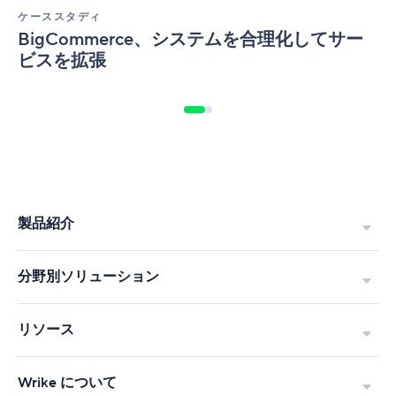
て
ケーススタディ
サ
BigCommerce、システムを合理化してサー
ー
ビスを拡張
ビ
ス
を
拡
張
製品紹介
分野別ソリューション
リソース
Wrike について