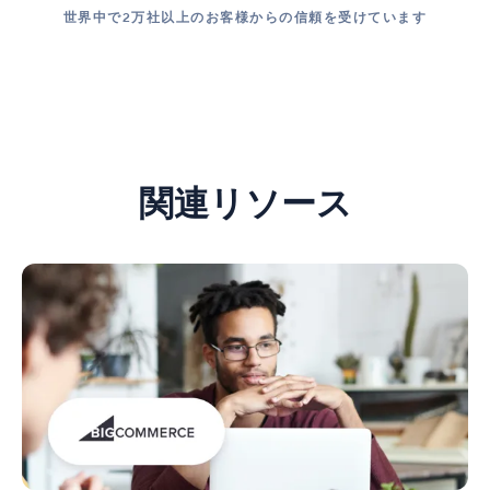
世界中で2万社以上のお客様からの信頼を受けています
関連リソース
BigCommerce、
シ
ス
テ
ム
を
合
理
化
し