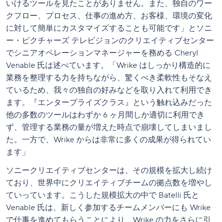
いけるツールを見たことがありません。また、独自のワー
クフロー、プロセス、仕事の進め方、お客様、環境の変化
に対して簡単にカスタマイズすることも可能です」とソニ
ー・ピクチャーズ テレビジョンのクリエイティブセンター
でシニアオペレーションマネージャーを務める Cheryl
Venable 氏は述べています。「Wrike はしっかり構造的に
業務を整理する力を持ちながら、驚くべき柔軟性もそなえ
ているため、我々の独自の好みなどを取り入れて利用でき
ます。『エンタープライズクラス』という触れ込みだった
他の多数のツールはわずか 6 ヶ月間しか適切に利用でき
ず、管理する業務の量が増えた時点で崩壊してしまいまし
た。一方で、Wrike からは非常に多くの成果が得られてい
ます」
ソニークリエイティブセンターは、その規模を拡大し続け
ており、世界中にクリエイティブチームの拠点数を増やし
ていっています。こうした規模拡大の中で Batelli 氏と
Venable 氏は、新しく参加するチームメンバーにも Wrike
で仕事を進めてもらうことにより、Wrike の力をさらに引