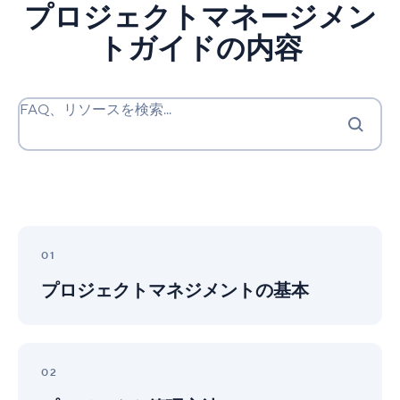
プロジェクトマネージメン
トガイドの内容
FAQ、リソースを検索...
プ
ロ
01
ジ
プロジェクトマネジメントの基本
ェ
ク
ト
マ
プ
ネ
ロ
02
ジ
ジ