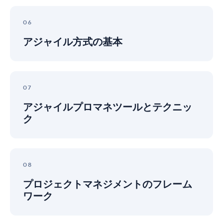
ツ
レ
ア
ー
ー
ジ
06
ル
シ
ャ
ョ
アジャイル方式の基本
イ
ン
ル
の
方
秘
式
ア
訣
の
ジ
07
基
ャ
本
アジャイルプロマネツールとテクニッ
イ
ク
ル
プ
ロ
マ
プ
ネ
ロ
08
ツ
ジ
ー
プロジェクトマネジメントのフレーム
ェ
ル
ワーク
ク
と
ト
テ
マ