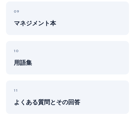
ク
ネ
マ
ニ
ジ
ネ
09
ッ
メ
ジ
ク
ン
マネジメント本
メ
ト
ン
の
ト
フ
本
用
レ
語
10
ー
集
ム
用語集
ワ
ー
ク
よ
く
11
あ
よくある質問とその回答
る
質
問
と
そ
の