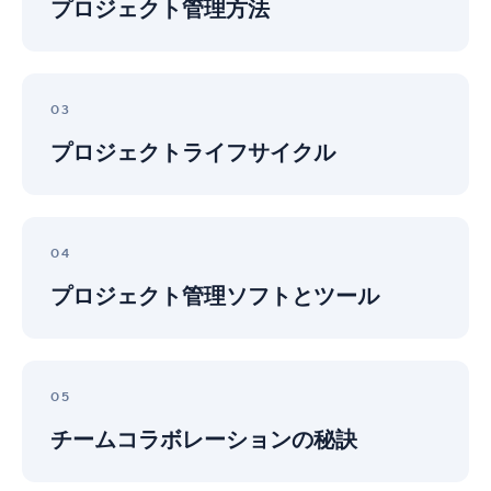
メ
プロジェクト管理方法
ェ
ン
ク
ト
ト
の
管
プ
基
理
ロ
03
本
方
ジ
法
プロジェクトライフサイクル
ェ
ク
ト
ラ
プ
イ
ロ
04
フ
ジ
サ
プロジェクト管理ソフトとツール
ェ
イ
ク
ク
ト
ル
管
チ
理
ー
05
ソ
ム
フ
チームコラボレーションの秘訣
コ
ト
ラ
と
ボ