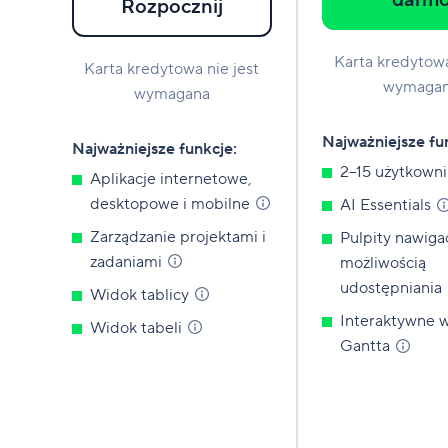
darm
Rozpocznij
Karta kredytowa
Karta kredytowa nie jest
wymaga
wymagana
Najważniejsze fu
Najważniejsze funkcje:
2–15 użytkown
Aplikacje internetowe,
desktopowe i
mobilne
AI
Essentials
Zarządzanie projektami i
Pulpity nawiga
zadaniami
możliwością
udostępniania
Widok
tablicy
Interaktywne 
Widok
tabeli
Gantta