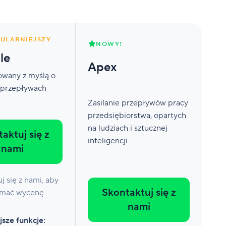
ULARNIEJSZY
NOWY!
le
Apex
owany z myślą o
 przepływach
Zasilanie przepływów pracy
przedsiębiorstwa, opartych
na ludziach i sztucznej
aktuj się z
inteligencji
nami
j się z nami, aby
Skontaktuj się z
ymać wycenę
nami
sze funkcje: