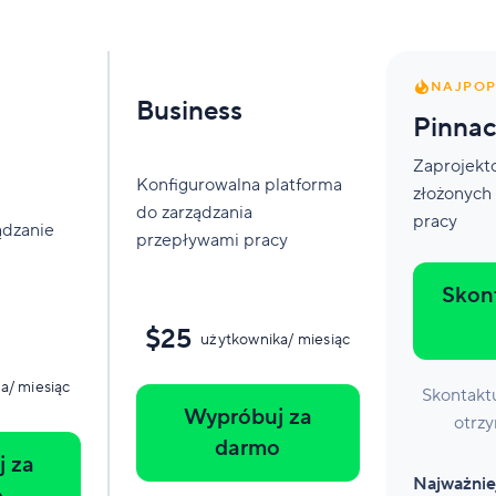
NAJPOP
Business
Pinnac
Zaprojekt
Konfigurowalna platforma
złożonych
do zarządzania
pracy
ądzanie
przepływami pracy
Skont
$25
użytkownika/ miesiąc
a/ miesiąc
Skontaktu
Wypróbuj za
otrz
darmo
 za
Najważniej