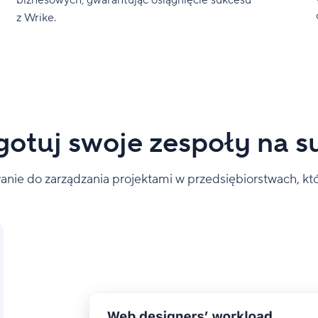
biznesowych, gwarantując osiągnięcie sukcesu
z Wrike.
gotuj swoje zespoły na s
ie do zarządzania projektami w przedsiębiorstwach, kt