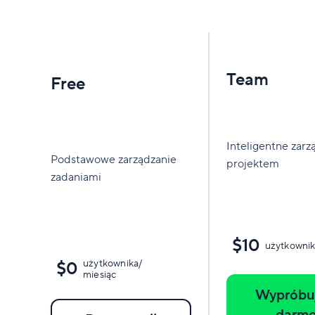
Team
Free
Inteligentne zarz
Podstawowe zarządzanie
projektem
zadaniami
$10
użytkownik
użytkownika/
$0
miesiąc
Wypróbuj