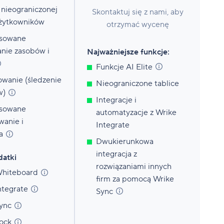
 nieograniczonej
Skontaktuj się z nami, aby
użytkowników
otrzymać wycenę
sowane
nie zasobów i
Najważniejsze funkcje:
Funkcje AI
Elite
wanie (śledzenie
Nieograniczone tablice
w)
Integracje i
sowane
automatyzacje z Wrike
wanie i
Integrate
a
Dwukierunkowa
integracja z
datki
rozwiązaniami innych
hiteboard
firm za pomocą Wrike
ntegrate
Sync
ync
ock