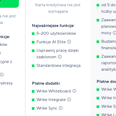
o
Karta kredytowa nie jest
od 5 do
wymagana
liczby 
 nie jest
Zaawan
na
Najważniejsze funkcje:
planowa
mocy
5–200 użytkowników
nkcje:
Budżeto
Funkcje AI
Elite
ików
finansó
Usprawnij pracę dzięki
Zaawan
szablonom
cyjne z
raporto
Standardowa integracja
analityk
Płatne do
wykresy
Płatne dodatki
Wrike
W
Wrike
Whiteboard
Wrike
I
Wrike
Integrate
Wrike
S
Wrike
Sync
Wrike
L