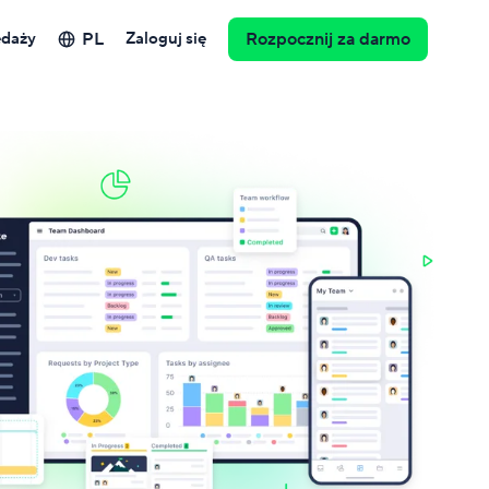
PL
edaży
Zaloguj się
Rozpocznij za darmo