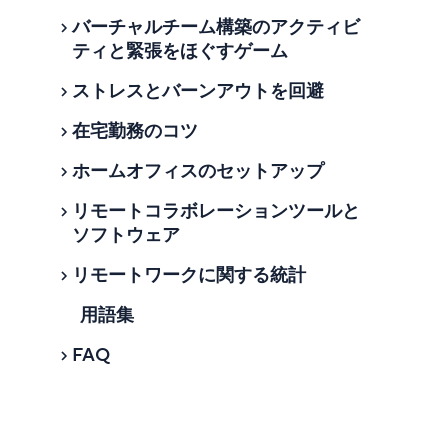
ートに含める内容
しょうか？
バーチャルチーム構築のアクティビ
リモート会議の管理
ティと緊張をほぐすゲーム
Wrikeがお届けする新人研修チェック
リモートワークカルチャーは何故そ
バーチャルミーティングはどのよう
リストのご紹介
れほど重要なのでしょうか？
ストレスとバーンアウトを回避
に機能するのでしょうか？
バーチャルチーム構築のアクティビ
前向きなリモートワーキングカルチ
ティ、および緊張をほぐすゲーム
在宅勤務のコツ
リモート会議のメリットとは何でし
リモートワークがもたらすストレス
ャーを構築する10のコツ
ょうか？
バーチャルチームの構築が重要な理
とバーンアウトの回避方法
ホームオフィスのセットアップ
在宅勤務のコツ
1. 適切な新人研修を提供
由
バーチャルミーティングのベストプ
在宅勤務にまつわるストレス
リモートコラボレーションツールと
1. 作業に集中できる専用の作業スペ
リモートワーク用ホームオフィスの
2. 仕事上の成長をサポート
ラクティス
バーチャルチーム構築のアクティビ
ソフトウェア
在宅勤務にまつわるストレス：識別
ースを確保する
セットアップ
ティでチームを盛り上げる方法
3. チームメンバー間の繋がりを構築
バーチャルミーティングと対面会議
の仕方
リモートワークに関する統計
2. 全体的な目標、優先事項、境界線
リモートワーク用にホームオフィス
リモートコラボレーションツールと
の比較
バーチャルチーム構築に向けた5種の
4. コミュニケーションとコラボレー
リモートワークによるバーンアウト
を定義する
をセットアップする理由
ソフトウェア
ゲーム
用語集
リモートワークに関する統計
ション
バーチャルミーティングと対面会議
在宅勤務のストレス
3. 現実的な作業負荷を理解し、在宅
効果的な在宅勤務用オフィスをセッ
リモートワークツールが分散型チー
の比較
緊張をほぐす5つのバーチャルゲーム
FAQ
在宅勤務の生産性に関する統計
5. フェイスタイムを優先して孤立化
勤務の生産性を促進する
トアップする重要性
ムにとって重要な理由
リモートワーク時のメンタルヘルス
を防止
自己紹介
リモートチーム構築のアクティビテ
リモートワークは長期に渡って人気
リモート作業テクノロジー
を認知する重要性
4. バーチャルの作業スペースを構築
ホームオフィスのセットアップ方
CRM向けのリモートツール
ィ
を集めてきました
6. 仕事を楽しく
マナーに気を付ける
する
法：生産性を向上する在宅勤務を達
リモート作業業界
リモートワークにまつわるメンタル
ソフトウェア/ITの設計および開発向