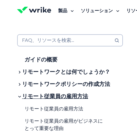
製品
ソリューション
リソ
Wrikeを無料で試す
Wrikeを無料で試す
Wrikeを無料で試す
お問合せ
お問合せ
お問合せ
FAQ、リソースを検索...
ガイドの概要
リモートワークとは何でしょうか？
リモートワークポリシーの作成方法
リモートワークとは何でしょうか？
リモート従業員の雇用方法
リモートで働くとはどういう意味で
従業員の在宅勤務ポリシーとは？
しょう？
在宅勤務ガイドラインの作成が重要
リモート従業員の雇用方法
では、どのような職種がリモート勤
な理由は？
リモート従業員の雇用がビジネスに
務で行えるのでしょうか?
在宅勤務ポリシーの例
とって重要な理由
完全なリモートとは？