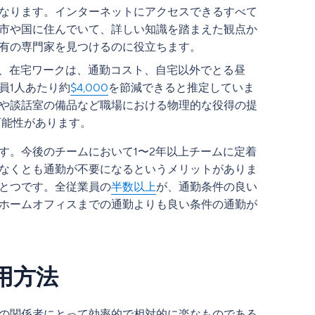
なります。インターネットにアクセスできるすべて
市や国に住んでいて、詳しい知識を踏まえた観点か
有の専門家を見つけるのに役立ちます。
では、在宅ワークは、通勤コスト、自宅以外でとる昼
員1人あたり約
$4,000
を節減できると推定していま
や談話室の備品など職場における物理的な役得の提
る可能性があります。
す。今後のチームにおいて1〜2年以上チームに定着
なくとも通勤が不要になるというメリットがありま
とつです。全従業員の
半数以上
が、通勤条件の良い
ホームオフィスまでの通勤よりも良い条件の通勤が
用方法
の関係者にとって効率的で相対的に楽なものである