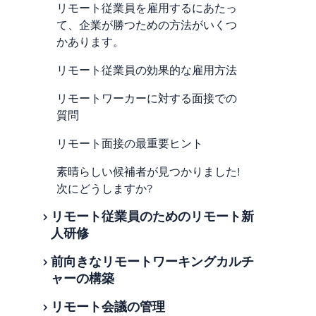
在宅勤務ポリシーの作成方法
リモート従業員を雇用するにあたっ
なぜ、完全にリモートなチームが企
て、企業が勝つための方法がいくつ
業にとって良いのでしょうか？
かあります。
ハイブリッド勤務とは？
リモート従業員の効果的な雇用方法
リモートワーカーとは？リモートで
リモートワーカーに対する面接での
働く方法とは？
質問
リモートワークに対する認識が変わ
リモート面接の最重要ヒント
ってきた理由
素晴らしい候補者が見つかりました!
雇用主がリモートワークについて知
次にどうしますか?
っておくべきこと
リモート従業員のためのリモート新
人研修
前向きなリモートワーキングカルチ
なぜリモート従業員を採用するので
ャーの構築
しょうか？
リモート会議の管理
新人研修チェックリストのテンプレ
リモートワークカルチャーとは何で