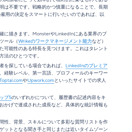
明は不要です。戦略的かつ慎重になることで、長期
の雇用の決定をスマートに行いたいのであれば、以
きます。MonsterやLinkedInにある業界のブ
ツール（
Wrikeのワークマネージメント能力
など）
た可能性のある特長を見つけます。これはタレント
方法のひとつです。
者を探している場合であれば、
LinkedInのプレミア
、経験レベル、第一言語、プロフィールのキーワー
Toptal.com
や
Upwork.com
といったサイトでの求人
ップ5
のいずれかについて、履歴書の記述内容をキ
おかげで達成された成長など、具体的な統計情報も
間性、背景、スキルについて多彩な質問リストを作
ゲットとなる聞き手と同じまたは近いタイムゾーン