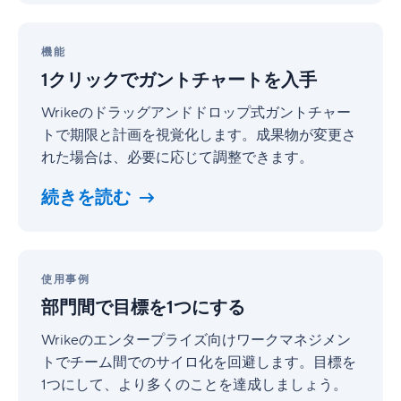
1
ク
機能
リ
1クリックでガントチャートを入手
ッ
ク
Wrikeのドラッグアンドドロップ式ガントチャー
で
トで期限と計画を視覚化します。成果物が変更さ
ガ
れた場合は、必要に応じて調整できます。
ン
ト
続きを読む
チ
ャ
ー
ト
部
を
門
使用事例
入
間
部門間で目標を1つにする
手
で
目
Wrikeのエンタープライズ向けワークマネジメン
標
トでチーム間でのサイロ化を回避します。目標を
を
1つにして、より多くのことを達成しましょう。
1