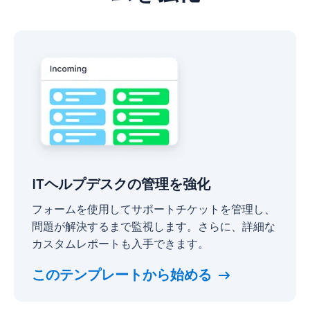
IT
ヘ
ル
プ
デ
ス
ク
の
管
理
ITヘルプデスクの管理を強化
を
強
フォームを使用してサポートチケットを管理し、
化
問題が解決するまで監視します。さらに、詳細な
カスタムレポートも入手できます。
このテンプレートから始める