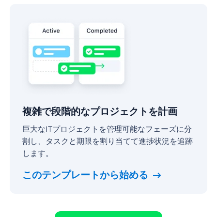
複
雑
で
段
階
的
な
プ
ロ
ジ
複雑で段階的なプロジェクトを計画
ェ
ク
巨大なITプロジェクトを管理可能なフェーズに分
ト
割し、タスクと期限を割り当てて進捗状況を追跡
を
計
します。
画
このテンプレートから始める