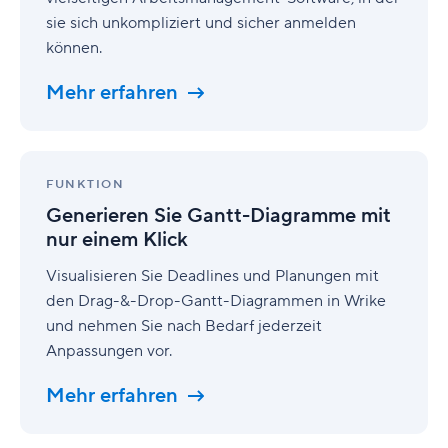
sie sich unkompliziert und sicher anmelden
können.
Mehr erfahren
Generieren
Sie
FUNKTION
Gantt-
Generieren Sie Gantt-Diagramme mit
Diagramme
nur einem Klick
mit
nur
Visualisieren Sie Deadlines und Planungen mit
einem
den Drag-&-Drop-Gantt-Diagrammen in Wrike
Klick
und nehmen Sie nach Bedarf jederzeit
Anpassungen vor.
Mehr erfahren