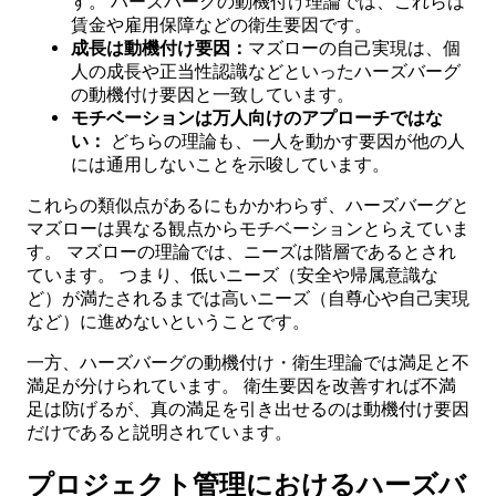
す。 ハーズバーグの動機付け理論では、これらは
賃金や雇用保障などの衛生要因です。
成長は動機付け要因：
マズローの自己実現は、個
人の成長や正当性認識などといったハーズバーグ
の動機付け要因と一致しています。
モチベーションは万人向けのアプローチではな
い：
どちらの理論も、一人を動かす要因が他の人
には通用しないことを示唆しています。
これらの類似点があるにもかかわらず、ハーズバーグと
マズローは異なる観点からモチベーションとらえていま
す。 マズローの理論では、ニーズは階層であるとされ
ています。 つまり、低いニーズ（安全や帰属意識な
ど）が満たされるまでは高いニーズ（自尊心や自己実現
など）に進めないということです。
一方、ハーズバーグの動機付け・衛生理論では満足と不
満足が分けられています。 衛生要因を改善すれば不満
足は防げるが、真の満足を引き出せるのは動機付け要因
だけであると説明されています。
プロジェクト管理におけるハーズバ