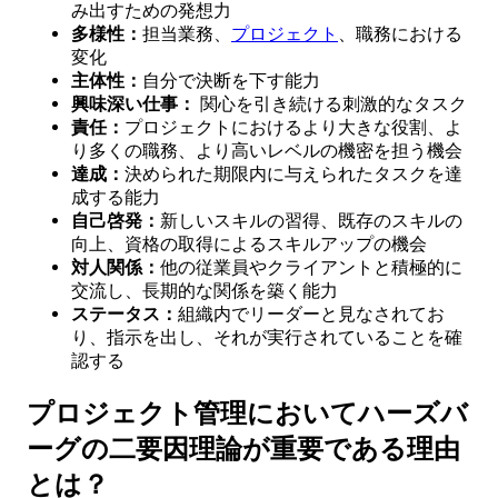
み出すための発想力
多様性：
担当業務、
プロジェクト
、職務における
変化
主体性：
自分で決断を下す能力
興味深い仕事：
関心を引き続ける刺激的なタスク
責任：
プロジェクトにおけるより大きな役割、よ
り多くの職務、より高いレベルの機密を担う機会
達成：
決められた期限内に与えられたタスクを達
成する能力
自己啓発：
新しいスキルの習得、既存のスキルの
向上、資格の取得によるスキルアップの機会
対人関係：
他の従業員やクライアントと積極的に
交流し、長期的な関係を築く能力
ステータス：
組織内でリーダーと見なされてお
り、指示を出し、それが実行されていることを確
認する
プロジェクト管理においてハーズバ
ーグの二要因理論が重要である理由
とは？