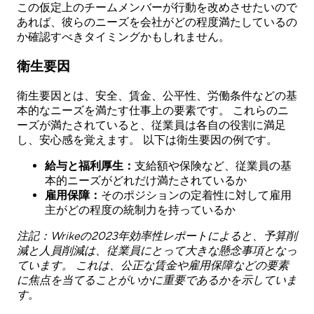
この仮定上のチームメンバーが行動を改めさせたいので
あれば、彼らのニーズを会社がどの程度満たしているの
か確認すべきタイミングかもしれません。
衛生要因
衛生要因とは、安全、賃金、公平性、労働条件などの基
本的なニーズを満たす仕事上の要素です。 これらのニ
ーズが満たされていると、従業員は各自の役割に満足
し、安心感を覚えます。 以下は衛生要因の例です。
給与と福利厚生：
支給額や保険など、従業員の基
本的ニーズがどれだけ満たされているか
雇用保障：
そのポジションの定着性に対して雇用
主がどの程度の統制力を持っているか
注記：Wrikeの
2023年効率性レポート
によると、予算削
減と人員削減は、従業員にとって大きな懸念事項となっ
ています。 これは、公正な賃金や雇用保障などの要素
に焦点を当てることがいかに重要であるかを示していま
す。