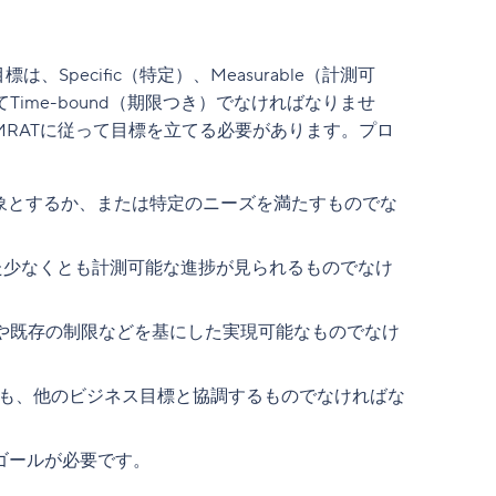
pecific（特定）、Measurable（計測可
そしてTime-bound（期限つき）でなければなりませ
RATに従って目標を立てる必要があります。プロ
を対象とするか、または特定のニーズを満たすものでな
、また少なくとも計測可能な進捗が見られるものでなけ
ソースや既存の制限などを基にした実現可能なものでなけ
めにも、他のビジネス目標と協調するものでなければな
なゴールが必要です。