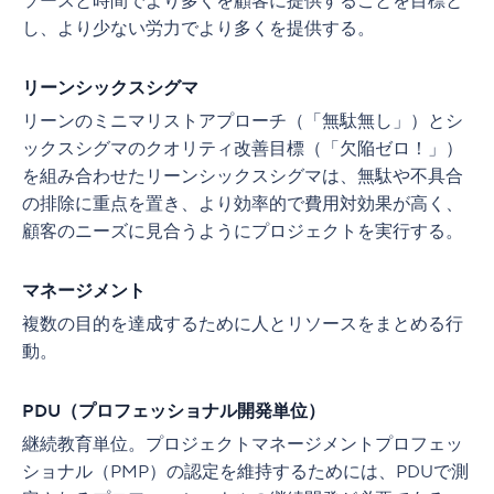
ソースと時間でより多くを顧客に提供することを目標と
し、より少ない労力でより多くを提供する。
リーンシックスシグマ
リーンのミニマリストアプローチ（「無駄無し」）とシ
ックスシグマのクオリティ改善目標（「欠陥ゼロ！」）
を組み合わせたリーンシックスシグマは、無駄や不具合
の排除に重点を置き、より効率的で費用対効果が高く、
顧客のニーズに見合うようにプロジェクトを実行する。
マネージメント
複数の目的を達成するために人とリソースをまとめる行
動。
PDU（プロフェッショナル開発単位）
継続教育単位。プロジェクトマネージメントプロフェッ
ショナル（PMP）の認定を維持するためには、PDUで測