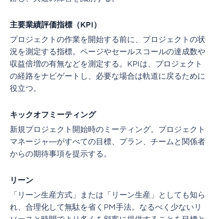
主要業績評価指標（KPI）
プロジェクトの作業を開始する前に、プロジェクトの状
況を測定する指標。ページやセールスコールの達成数や
収益倍増の有無などを測定する。KPIは、プロジェクト
の経路をナビゲートし、必要な場合は軌道に戻るために
役立つ。
キックオフミーティング
新規プロジェクト開始時のミーティング。プロジェクト
マネージャ―がすべての目標、プラン、チームと関係者
からの期待事項を提示する。
リーン
「リーン生産方式」または「リーン生産」としても知ら
れ、合理化して無駄を省くPM手法。なるべく少ないリ