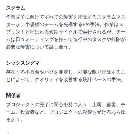
スクラム
作業完了に向けてすべての障害を排除するスクラムマス
ターが、小規模のチームを先導するPM手法。作業はス
プリントと呼ばれる短期サイクルで実行されるが、チー
ムは日々ミーティングを持って進行中のタスクや排除が
必要な障害について話し合う。
シックスシグマ
存在する不具合やバグを測定し、可能な限り排除するこ
とによって、クオリティを改善する統計ベースの手法。
関係者
プロジェクトの完了に関心を持つ人々：上司、顧客、チ
ーム、投資者など。プロジェクトの影響を受けるあらゆ
る人々。