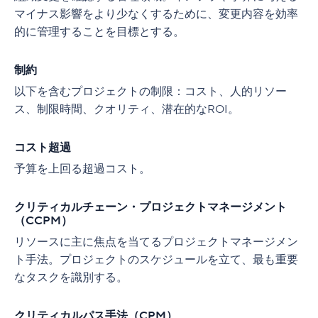
マイナス影響をより少なくするために、変更内容を効率
的に管理することを目標とする。
制約
以下を含むプロジェクトの制限：コスト、人的リソー
ス、制限時間、クオリティ、潜在的なROI。
コスト超過
予算を上回る超過コスト。
クリティカルチェーン・プロジェクトマネージメント
（CCPM）
リソースに主に焦点を当てるプロジェクトマネージメン
ト手法。プロジェクトのスケジュールを立て、最も重要
なタスクを識別する。
クリティカルパス手法（CPM）