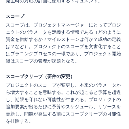
発生時の対応の計画に使用するドキュメント。
スコープ
スコープは、プロジェクトマネージャ―にとってプロジ
ェクトのパラメータを定義する情報である（どのように
資金を供給するか？マイルストーンは何か？成功の定義
は？など）。プロジェクトのスコープを文書化すること
はプラニングプロセスの一環であり、プロジェクト開始
後はスコープの管理が課題となる。
スコープクリープ（要件の変更）
プロジェクトのスコープが変更し、本来のパラメータか
ら増大することを意味する。これが起こると予算を超過
し、期限を守れない可能性が生まれる。プロジェクトの
追加要素が出るたびに予算やスケジュール、リソースを
更新し、問題が発生する前にスコープクリープの可能性
を排除する。