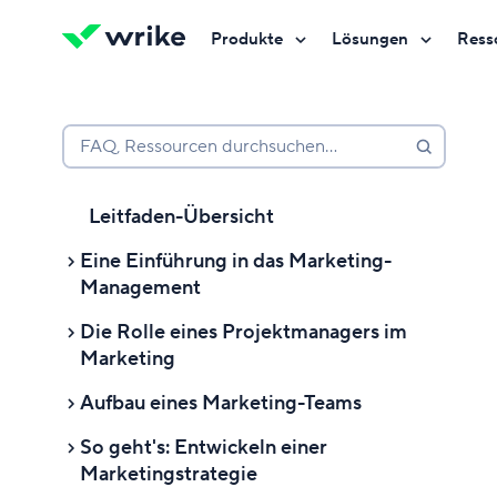
Produkte
Lösungen
Ress
Kostenlos testen
Kostenlos testen
Kostenlos testen
Kontakt
Kontakt
Kontakt
FAQ, Ressourcen durchsuchen…
Leitfaden-Übersicht
Eine Einführung in das Marketing-
Management
Die Rolle eines Projektmanagers im
Eine Einführung in das Marketing-
Marketing
Management
Aufbau eines Marketing-Teams
Was ist Marketing-Management?
Was ist ein Marketing-
Projektmanager?
So geht's: Entwickeln einer
Warum ist das Marketing-
Aufbau eines Marketing-Teams
Marketingstrategie
Management wichtig?
Welche Aufgaben hat ein
Was macht die Marketingabteilung?