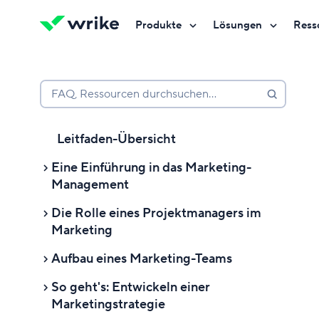
Produkte
Lösungen
Ress
Kostenlos testen
Kostenlos testen
Kostenlos testen
Kontakt
Kontakt
Kontakt
FAQ, Ressourcen durchsuchen…
Leitfaden-Übersicht
Eine Einführung in das Marketing-
Management
Die Rolle eines Projektmanagers im
Eine Einführung in das Marketing-
Marketing
Management
Aufbau eines Marketing-Teams
Was ist Marketing-Management?
Was ist ein Marketing-
Projektmanager?
So geht's: Entwickeln einer
Warum ist das Marketing-
Aufbau eines Marketing-Teams
Marketingstrategie
Management wichtig?
Welche Aufgaben hat ein
Was macht die Marketingabteilung?