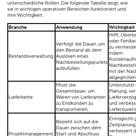
unterschiedliche Rollen. Die folgende Tabelle zeigt, wie
sie in wichtigen operativen Bereichen funktioniert und
ihre Wichtigkeit.
Branche
Anwendung
Wichtigkeit
Hilft, Über
oder Fehlbe
Verfolgt die Dauer, um
zu vermeide
den Bestand ab dem
indem
Bestandsverwaltung
Auslösen eines
Kundenauft
Nachbestellungspunkts
Nachbestel
aufzufüllen.
mit der Nac
abgeglichen
Misst die
Unterstützt 
Gesamtdauer, um
Planung, ver
Lieferkette
Waren von Lieferanten
Lieferverzö
zu Endkunden zu
und verbess
transportieren.
Lieferzuverlä
Ermöglicht 
Bezieht sich auf die
Zeitplanung
Dauer zwischen dem
verbessert 
Projektmanagement
Start und Abschluss