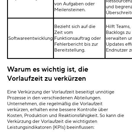
Ressourcenz
von Aufgaben oder
und begrenz
Meilensteinen.
Überschreit
Bezieht sich auf die
Hilft Teams,
Zeit vom
Backlogs zu
Softwareentwicklung
Funktionsauftrag oder
verwalten u
Fehlerbericht bis zur
Updates effi
Bereitstellung.
Endnutzer zu
Warum es wichtig ist, die
Vorlaufzeit zu verkürzen
Eine Verkürzung der Vorlaufzeit beseitigt unnötige
Prozesse in den verschiedenen Abteilungen.
Unternehmen, die regelmäßig die Vorlaufzeit
verkürzen, erhalten eine bessere Kontrolle über
Kosten, Produktion und Reaktionsfähigkeit. So kann die
Verkürzung der Vorlaufzeit die wichtigsten
Leistungsindikatoren (KPIs) beeinflussen: