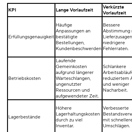
Verkürzte
KPI
Lange Vorlaufzeit
Vorlaufzeit
Häufige
Bessere
Anpassungen an
Abstimmung 
Erfüllungsgenauigkeit
bestätigte
Lieferzusage
Bestellungen,
niedrigere
Kundenbeschwerden
Fehlerraten.
Laufende
Gemeinkosten
Schlankere
aufgrund längerer
Arbeitsabläuf
Betriebskosten
Warteschlangen,
reduziertem A
ungenutzter
und weniger
Ressourcen und
Nacharbeit.
aufgewendeter Zeit.
Höhere
Verbesserte
Lagerhaltungskosten
Bestandsverw
Lagerbestände
durch zu viel
mit schneller
Inventar.
Umschlägen.