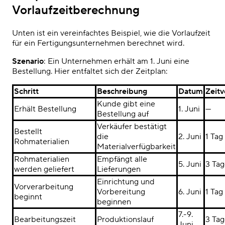
Vorlaufzeitberechnung
Unten ist ein vereinfachtes Beispiel, wie die Vorlaufzeit
für ein Fertigungsunternehmen berechnet wird.
Szenario
: Ein Unternehmen erhält am 1. Juni eine
Bestellung. Hier entfaltet sich der Zeitplan:
Schritt
Beschreibung
Datum
Zeit
Kunde gibt eine
Erhält Bestellung
1. Juni
—
Bestellung auf
Verkäufer bestätigt
Bestellt
die
2. Juni
1 Tag
Rohmaterialien
Materialverfügbarkeit
Rohmaterialien
Empfängt alle
5. Juni
3 Ta
werden geliefert
Lieferungen
Einrichtung und
Vorverarbeitung
Vorbereitung
6. Juni
1 Tag
beginnt
beginnen
7.-9.
Bearbeitungszeit
Produktionslauf
3 Ta
Juni