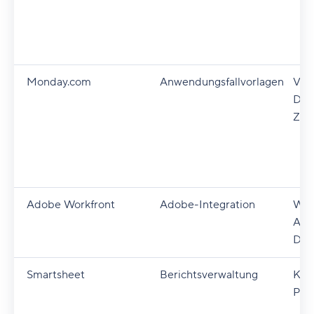
Monday.com
Anwendungsfallvorlagen
Vorl
Das
Zei
Adobe Workfront
Adobe-Integration
Wor
Aut
Das
Smartsheet
Berichtsverwaltung
Korr
Por