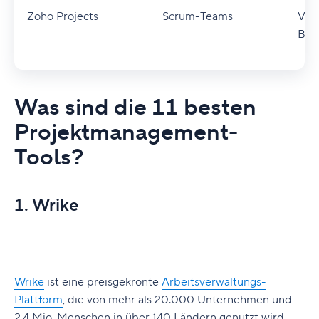
Zoho Projects
Scrum-Teams
Vorl
Blue
Was sind die 11 besten
Projektmanagement-
Tools?
1. Wrike
Wrike
ist eine preisgekrönte
Arbeitsverwaltungs-
Plattform
, die von mehr als 20.000 Unternehmen und
2,4 Mio. Menschen in über 140 Ländern genutzt wird.