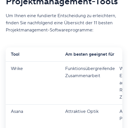
Projektmanagement-Tools
Um Ihnen eine fundierte Entscheidung zu erleichtern,
finden Sie nachfolgend eine Übersicht der 11 besten
Projektmanagement-Softwareprogramme:
Tool
Am besten geeignet für
M
Wrike
Funktionsübergreifende
Work
Zusammenarbeit
Echt
anp
Res
Zei
Asana
Attraktive Optik
Aufg
Proj