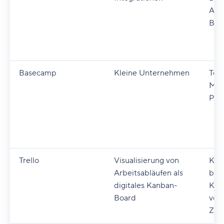
Ansi
Bud
Basecamp
Kleine Unternehmen
To-d
Mes
Pro
Trello
Visualisierung von
Kan
Arbeitsabläufen als
ben
digitales Kanban-
Kar
Board
von 
Zei