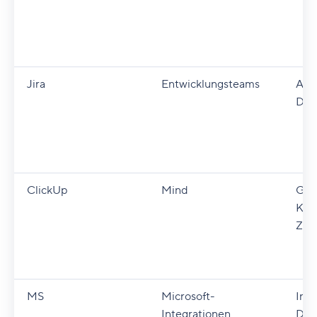
Jira
Entwicklungsteams
Auf
Das
ClickUp
Mind
Gan
Korr
Zei
MS
Microsoft-
Inte
Integrationen
Das