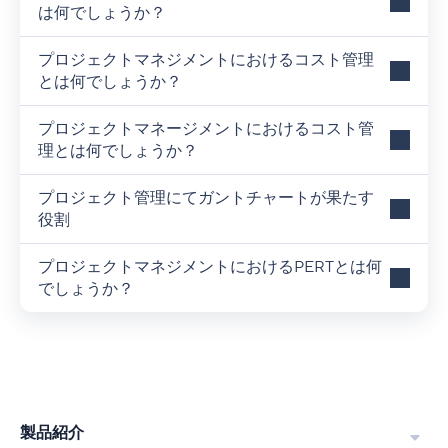
は何でしょうか？
プロジェクトマネジメントにおけるコスト管理
とは何でしょうか？
プロジェクトマネージメントにおけるコスト管
理とは何でしょうか？
プロジェクト管理にてガントチャートが果たす
役割
プロジェクトマネジメントにおけるPERTとは何
でしょうか？
製品紹介