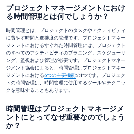
要性
なぜプロジェクト管理ソフトを使用するのでし
られる障害
プロジェクトマネージメントにおけ
マネジメント本
F. PMBOK「手法」
プロジェクトのクロージャ
アジャイル の12の原則
A. プロジェクトマネジメントフレームワークと
ょうか？
プロジェクトチームの作り方
る時間管理とは何でしょうか？
ウォーターフォール環境でアジャイルを実施す
は
用語集
プロジェクトのクロージャ
アジャイルプロジェクトマネジメントの利点
プロジェクトマネジメントリソースとトレーニ
プロジェクト管理ソフトの利点は何でしょう
何が成功的なプロジェクトチームを作るのか
るためのマネジメント変化の秘訣
B. アジャイルフレームワークが持っている共通
ング
時間管理とは、プロジェクトのタスクやアクティビティ
か？
よくある質問とその回答
アジャイルプロジェクトマネジメントを避ける
キックオフミーティングを成功させよう
アジャイル関連書籍のトップ5
点とは
に費やす時間と進捗度の管理です。プロジェクトマネー
べきとき
プロジェクトマネジメント研修
最もすぐれたプロジェクト管理ソフトの選び方
ジメントにおけるすぐれた時間管理には、プロジェクト
PM Software Features
効果的なチームマネジメントのヒント
アジャイル開発を利用する優良企業
C. スクラムフレームワーク
のすべてのアクティビティのプラニング、スケジューリ
アジャイル vs スクラム
プロジェクトマネジメント書籍
いつプロジェクト管理ソフトに投資するべきで
PMI
協力的な仕事環境の作り方
最適なアジャイルプロジェクトマネジメントツ
D. 他に人気のあるアジャイルプロジェクトマネ
ング、監視および管理が必要です。プロジェクトマネー
しょうか？
アジャイル vs ウォーターフォールプロジェクト
リーダーシップインスピレーション
ールの選び方
ジメント方法
ジメント協会によると、時間管理はプロジェクトマネー
Professional開発
プロジェクトマネジメントの秘訣とテクニック
マネジメント
ワークマネジメントソフトウェアの価格はどの
ジメントにおける
6つの主要機能
の1つです。プロジェク
はじめてのアジャイルワークフロウとプロジェ
E. アジャイルエピックの定義
程度でしょうか？
ツール
トの時間管理は、時間管理に使用するツールやテクニッ
リモートコラボレーションとバーチャルミーテ
追加のアジャイルリソース
クトプランの立て方
クを意味することもあります。
ィングの秘訣
F. プロジェクトマネジャーの正しいフレームワ
プロジェクト管理ソフトを選択する際の重要な
基本用語
アジャイル環境の作り方
ークを選ぶ一番いい練習方法
機能
手法
時間管理はプロジェクトマネージメ
G. 無料のプロジェクトマネジメントツール
結論
ントにとってなぜ重要なのでしょう
高度な用語
か？