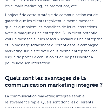
différents réseaux sociaux, dans la publicité numérique,
les e-mails marketing, les promotions, etc.
Outils d'automatisation
L'objectif de cette stratégie de communication est de
Outils de référencement
garantir que les clients reçoivent le même message,
Outils d'e-mail marketing
quelles que soient les modalités de leurs interactions
avec la marque d'une entreprise. Si un client potentiel
Outils de gestion de projets marketing
voit un message sur les réseaux sociaux d'une entreprise
Outils de collaboration et de communication
et un message totalement différent dans la campagne
d'équipe
marketing sur le site Web de la même entreprise, ceci
risque de porter à confusion et de ne pas l'inciter à
Outils d'analyse
poursuivre son interaction.
Comment choisir un logiciel de marketing pour
votre entreprise
Quels sont les avantages de la
communication marketing intégrée ?
La communication marketing intégrée semble
relativement simple. Quels sont donc les différents