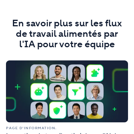
En savoir plus sur les flux
de travail alimentés par
l'IA pour votre équipe
La
gestion
du
travail
optimisée
par
l'AI
de
Wrike.
PAGE D'INFORMATION.