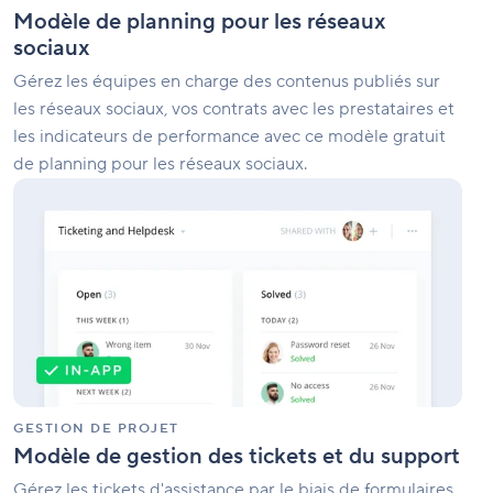
Modèle de planning pour les réseaux
sociaux
Gérez les équipes en charge des contenus publiés sur
les réseaux sociaux, vos contrats avec les prestataires et
les indicateurs de performance avec ce modèle gratuit
de planning pour les réseaux sociaux.
Modèle
de
gestion
des
tickets
et
du
support
GESTION DE PROJET
Modèle de gestion des tickets et du support
Gérez les tickets d'assistance par le biais de formulaires