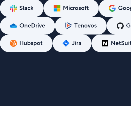
Slack
Microsoft
Goo
OneDrive
Tenovos
G
Hubspot
Jira
NetSui