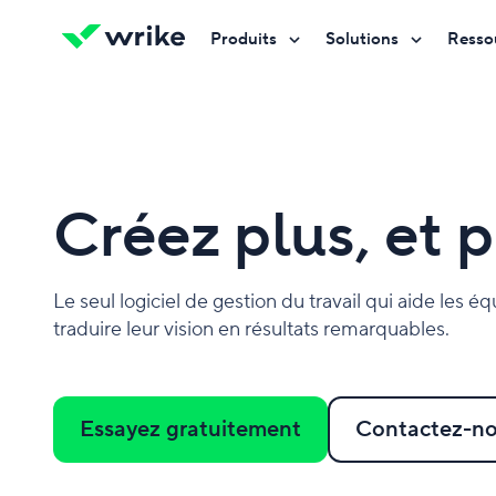
Produits
Solutions
Resso
Essayez gratuitement
Essayez gratuitement
Essayez gratuitement
Contactez-nous
Contactez-nous
Contactez-nous
Créez plus, et p
Le seul logiciel de gestion du travail qui aide les é
traduire leur vision en résultats remarquables.
Essayez gratuitement
Contactez-n