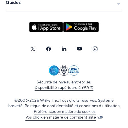
Guides
Outils d'automatisation
Outils de référencement
Outils d'e-mail marketing
Outils de gestion de projets marketing
Outils de collaboration et de communication
d'équipe
Outils d'analyse
Comment choisir un logiciel de marketing pour
Sécurité de niveau entreprise.
Disponibilité supérieure à 99,9 %
votre entreprise
©2006-2026 Wrike, Inc. Tous droits réservés. Système
breveté.
Politique de confidentialité
et
conditions d'utilisation
.
Préférences en matière de cookies.
Vos choix en matière de confidentialité