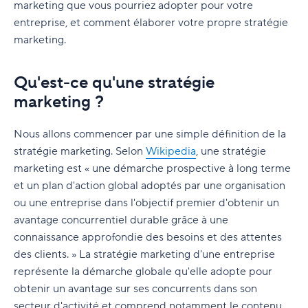
Exemples de calendriers marketing
Les meilleurs outils et logiciels pour les équipes
Comment utiliser un tableau de bord
marketing que vous pourriez adopter pour votre
marketing
marketing ?
entreprise, et comment élaborer votre propre stratégie
Utiliser Wrike pour gérer vos calendriers
marketing.
marketing facilement
Outils de gestion des réseaux sociaux
Qui utilise généralement un tableau de bord
marketing ?
Outils d'informatique décisionnelle
Qu'est-ce qu'une stratégie
Que doit comporter un tableau de bord
marketing ?
Outils de gestion de contenu et d'actifs
marketing ?
Outils de gestion de la relation client ou GRC
Exemples de tableaux de bord marketing
Nous allons commencer par une simple définition de la
(en anglais CRM)
stratégie marketing. Selon
Wikipedia
, une stratégie
marketing est « une démarche prospective à long terme
Outils d'automatisation
et un plan d'action global adoptés par une organisation
Outils de référencement
ou une entreprise dans l'objectif premier d'obtenir un
avantage concurrentiel durable grâce à une
Outils d'e-mail marketing
connaissance approfondie des besoins et des attentes
Outils de gestion de projets marketing
des clients. » La stratégie marketing d'une entreprise
représente la démarche globale qu'elle adopte pour
Outils de collaboration et de communication
obtenir un avantage sur ses concurrents dans son
d'équipe
secteur d'activité et comprend notamment le contenu,