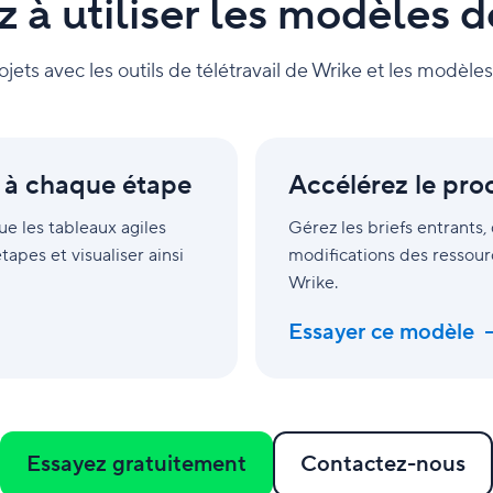
 utiliser les modèles de
ojets avec les outils de télétravail de Wrike et les modèle
Accélérez
le
l à chaque étape
Accélérez le pro
processus
d'approbation
que les tableaux agiles
Gérez les briefs entrants
apes et visualiser ainsi
modifications des ressourc
Wrike.
Essayer ce modèle
Essayez gratuitement
Contactez-nous