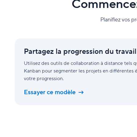
Commencez à
Planifiez vos pr
Partagez
la
Partagez la progression du travai
progression
du
Utilisez des outils de collaboration à distance tels 
travail
Kanban pour segmenter les projets en différentes ét
à
chaque
votre progression.
étape
Essayer ce modèle