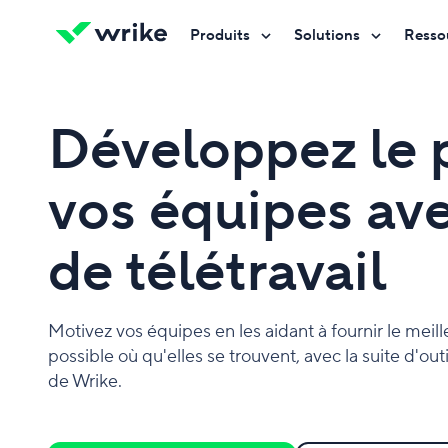
Produits
Solutions
Resso
Essayez gratuitement
Essayez gratuitement
Essayez gratuitement
Contactez-nous
Contactez-nous
Contactez-nous
Développez le 
vos équipes ave
de télétravail
Motivez vos équipes en les aidant à fournir le meille
possible où qu'elles se trouvent, avec la suite d'outi
de Wrike.