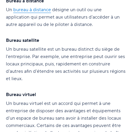
Bureau à distance
difficiles
Un
Travaillez efficacement depuis chez vous avec
bureau à distance
désigne un outil ou une
13. Divisez votre travail en cycles de 90 minutes
Wrike
application qui permet aux utilisateurs d'accéder à un
(ou essayez un minuteur Pomodoro)
autre appareil ou de le piloter à distance.
14. Arrêtez le multitâche une bonne fois pour
Bureau satellite
toutes
Un bureau satellite est un bureau distinct du siège de
l'entreprise. Par exemple, une entreprise peut ouvrir ses
locaux principaux, puis, rapidement en construire
d'autres afin d'étendre ses activités sur plusieurs régions
et lieux.
Bureau virtuel
Un bureau virtuel est un accord qui permet à une
entreprise de disposer des avantages et équipements
d'un espace de bureau sans avoir à installer des locaux
commerciaux. Certains de ces avantages peuvent être