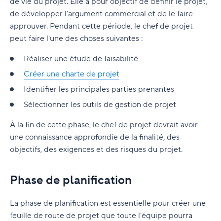
projet
Les cinq meilleurs livres sur la méthodologie
de vie du projet. Elle a pour objectif de définir le projet,
Agile vs Scrum
Développement professionnel
Quand faut-il investir dans un logiciel de gestion
Agile
de développer l'argument commercial et de le faire
D. Autres méthodes Agile populaires pour la
Livres sur la gestion de projet
de projet ?
Astuces pour une gestion d'équipe efficace
La gestion de projet Agile vs Waterfall
Méthodologies
approuver. Pendant cette période, le chef de projet
gestion de projet
Entreprises leader qui utilisent la méthodologie
Inspiration de leadership
peut faire l'une des choses suivantes :
Combien coûte un logiciel de gestion du travail
Comment créer un environnement de travail
Ressources supplémentaires Agile
Agile
Outils
E. Définition de Agile Epics
?
collaboratif ?
Réaliser une étude de faisabilité
Comment choisir le meilleur outil de gestion de
PM Software Features
F. Les meilleures pratiques de gestion de projet
Comment choisir un logiciel de gestion de
Techniques et astuces de gestion de projet
Créer une charte de projet
projet Agile ?
pour choisir le bon cadre
projet ?
PMI
Identifier les principales parties prenantes
Astuces pour la collaboration à distance et pour
Le déploiement de votre premier flux de travail
G. Outils de gestion de projet agile gratuits
les réunions virtuelles
Terminologie avancée
Sélectionner les outils de gestion de projet
et plan de projet Agile
Terminologie de base
À la fin de cette phase, le chef de projet devrait avoir
Plus qu'une méthodologie : Comment créer un
une connaissance approfondie de la finalité, des
environnement Agile ?
objectifs, des exigences et des risques du projet.
Phase de planification
La phase de planification est essentielle pour créer une
feuille de route de projet que toute l'équipe pourra