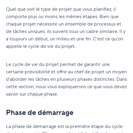
D. Les méthodologies basées sur le processus
Quel que soit le type de projet que vous planifiez, il
Clôture du projet
E. Autres méthodologies
comporte plus ou moins les mêmes étapes. Bien que
Clôture du projet
chaque projet nécessite un ensemble de processus et
F. Méthode PMBOK
de tâches uniques, ils suivent tous un cadre similaire. Il y
Logiciels de gestion de projet
a toujours un début, un milieu et une fin. C'est ce qu'on
Conseils pour le travail collaboratif
Aperçu des logiciels de gestion de projet
appelle le cycle de vie du projet.
Les fondements de la méthodologie Agile
À qui s'adresse les outils de gestion de projet ?
Conseils aux équipes pour une collaboration
Le cycle de vie du projet permet de garantir une
efficace dans les projets
Techniques et outils de la gestion de projet
Outils de productivité personnelle
Qu'est-ce que la méthodologie Agile ?
certaine prévisibilité et offre au chef de projet un moyen
Agile
Importance de la collaboration dans la gestion
d'aborder les tâches en plusieurs phases distinctes. Dans
Pourquoi utiliser un logiciel de gestion de projet
L'histoire de la méthodologie Agile
de projet
cette section, nous vous expliquerons ce que vous devez
Cadres de gestion de projet
?
Difficultés courantes lors de l'adoption de la
Les 12 principes agiles
savoir sur chaque phase.
Comment constituer une équipe de projet ?
gestion de projet Agile
Ressources
Quels sont les avantages d'un logiciel de gestion
A. Qu'est-ce que le cadre de gestion de projet ?
Astuces de la gestion de projet Agile
de projet ?
Qu'est-ce qui constitue une équipe de projet
Conseils en gestion du changement pour la
Phase de démarrage
Glossaire
B. Qu'est-ce que les cadres Agile ont en
Formation et ressources pour la gestion de
performante ?
mise en œuvre d'Agile dans l'environnement
Quand ne pas utiliser la méthode de gestion de
Comment sélectionner le meilleur logiciel de
commun ?
projet
Waterfall
FAQ
projet Agile
gestion de projet ?
Faites le succès de la réunion de lancement du
La phase de démarrage est la première étape du cycle
C. Le cadre Scrum
Formation en gestion de projet