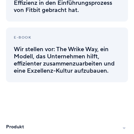
unersetzliche
Effizienz in den Einführungsprozess
Effizienz
von Fitbit gebracht hat.
in
den
Einführungsprozess
Wir
von
stellen
Fitbit
E-BOOK
vor:
gebracht
Wir stellen vor: The Wrike Way, ein
The
hat.
Wrike
Modell, das Unternehmen hilft,
Way,
effizienter zusammenzuarbeiten und
ein
eine Exzellenz-Kultur aufzubauen.
Modell,
das
Unternehmen
hilft,
effizienter
zusammenzuarbeiten
und
eine
Exzellenz-
Produkt
Kultur
aufzubauen.