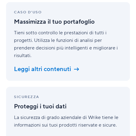
Massimizza
il
CASO D'USO
tuo
Massimizza il tuo portafoglio
portafoglio
Tieni sotto controllo le prestazioni di tutti i
progetti. Utilizza le funzioni di analisi per
prendere decisioni più intelligenti e migliorare i
risultati.
Leggi altri contenuti
Proteggi
i
SICUREZZA
tuoi
Proteggi i tuoi dati
dati
La sicurezza di grado aziendale di Wrike tiene le
informazioni sui tuoi prodotti riservate e sicure.