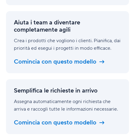
Aiuta
i
Aiuta i team a diventare
team
completamente agili
a
diventare
Crea i prodotti che vogliono i clienti. Pianifica, dai
completamente
priorità ed esegui i progetti in modo efficace.
agili
Comincia con questo modello
Semplifica
le
Semplifica le richieste in arrivo
richieste
in
Assegna automaticamente ogni richiesta che
arrivo
arriva e raccogli tutte le informazioni necessarie.
Comincia con questo modello