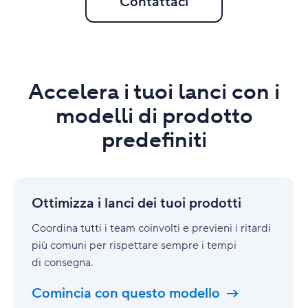
Contattaci
Accelera i tuoi lanci con i
modelli di prodotto
predefiniti
Ottimizza
i
Ottimizza i lanci dei tuoi prodotti
lanci
dei
Coordina tutti i team coinvolti e previeni i ritardi
tuoi
più comuni per rispettare sempre i tempi
prodotti
di consegna.
Comincia con questo modello