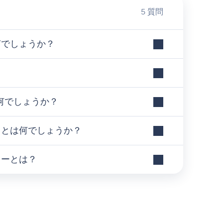
5 質問
何でしょうか？
何でしょうか？
トとは何でしょうか？
ターとは？