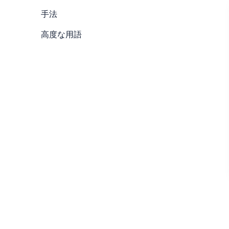
リモートコラボレーションとバーチ
アジャイル環境の作り方
フレームワークを選ぶ一番いい練習
結論
ャルミーティングの秘訣
方法
手法
G. 無料のプロジェクトマネジメント
高度な用語
ツール