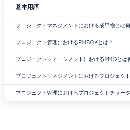
基本用語
プロジェクトマネジメントにおける成果物とは
プロジェクト管理におけるPMBOKとは？
プロジェクトマネージメントにおけるPMOとは
プロジェクトマネジメントにおけるプロジェク
プロジェクト管理におけるプロジェクトチャー