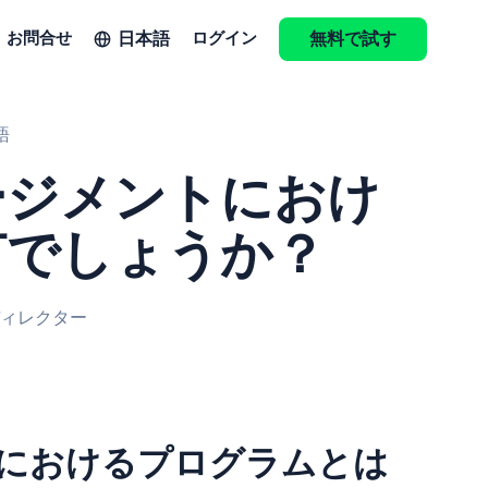
日本語
お問合せ
ログイン
無料で試す
語
ージメントにおけ
何でしょうか？
ディレクター
におけるプログラムとは