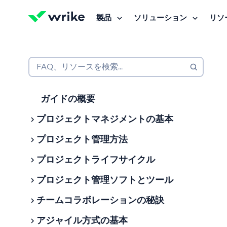
製品
ソリューション
リソ
Wrikeを無料で試す
Wrikeを無料で試す
Wrikeを無料で試す
お問合せ
お問合せ
お問合せ
FAQ、リソースを検索...
ガイドの概要
プロジェクトマネジメントの基本
プロジェクト管理方法
前書き
プロジェクトライフサイクル
プロジェクトの定義とは
最高のプロジェクト管理方法
プロジェクト管理ソフトとツール
プロジェクトマネジメントとは？
A. 従来のシーケンシャル方法
はじめに
チームコラボレーションの秘訣
プロジェクトマネジメントのステー
B. アジャイル開発方法
初期段階
プロジェクト管理のソフトウェア
ジとは
アジャイル方式の基本
変更管理
計画段階
プロジェクト管理ツールは誰が使う
チーム内のプロジェクトコラボレー