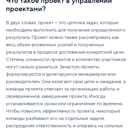
Что такое проект в управлении
Как создать проектную группу
Agile-разработки проектов
Ресурсы
Д. Прочие методологии
A. Что такое фреймворк для управления
проектами?
Завершение проекта
Преимущества методологии управления
Что определяет успех проектной группы
Советы по управлению изменениями при
проектами?
Глоссарий
Е. Метод PMBOK
проектами Agile
Ресурсы и тренинги по управлению
внедрении Agile в среде с каскадной
Завершение проекта
В двух словах, проект — это цепочка задач, которые
Как провести успешное организационное
Б. Что общего у Agile-фреймоворков?
проектами
методологией
Часто задаваемые вопросы
Когда не следует применять методику
необходимо выполнить для получения определенного
совещание по проекту
управления проектами Agile
В. Фреймворк Scrum
Обучение управлению проектами
результата. Проект можно также рассматривать как
Пять главных книг по Agile
Базовая терминология
Советы по эффективному управлению
весь объем вложенных усилий и полученных
Agile или Scrum
Г. Другие популярные Agile-методики
Книги об управлении проектами
командой
Ведущие компании, которые используют
результатов в процессе достижения конкретной цели.
Методологии
управления проектами
методологию Agile
Управление проектами: Agile или Waterfall
Вдохновляющие идеи
Степень сложности проектов и количество участников
Как создать атмосферу сотрудничества
Расширенная терминология
Является ли бережливое управление
могут сильно разниться. Зачастую проекты
Как выбрать лучший инструмент гибкого
Дополнительные ресурсы по методологии
Советы и методы организации совместной
проектами (Lean) Agile-фреймворком?
формулируются и делегируются менеджером или
управления проектами
Agile
работы в управлении проектами
руководителем. Они излагают свои цели и ожидания, а
Д. Определение эпика Agile
Построение первого рабочего процесса и
команда проекта отвечает за организацию работы и
Советы по удаленной работе и проведению
плана проекта Agile
своевременное завершение проекта. Иногда
Е. Лучшие рекомендации для менеджеров
виртуальных совещаний
устанавливаются сроки или ограничение по времени.
проектов по выбору оптимального
Больше, чем методология: как создать среду
Чтобы повысить эффективность проекта, некоторые
фреймворка
Agile
команды разбивают его на отдельные задачи,
Ж. Бесплатные инструменты для управления
распределяя ответственность и опираясь на сильные
Agile-проектами