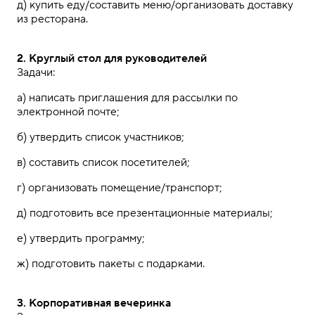
д)
купить еду
/составить меню/организовать доставку
из ресторана.
2. Круглый стол для руководителей
Задачи:
а)
написать
приглашения
для
рассылки
по
электронной
почте;
б)
утвердить
список
участников;
в)
составить список
посетителей;
г)
организовать
помещение/
транспорт;
д)
подготовить все
презентационные
материалы;
е)
утвердить
программу;
ж)
подготовить
пакеты
с
подарками
.
3. Корпоративная вечеринка