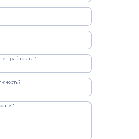
е вы работаете?
олжность?
знали?