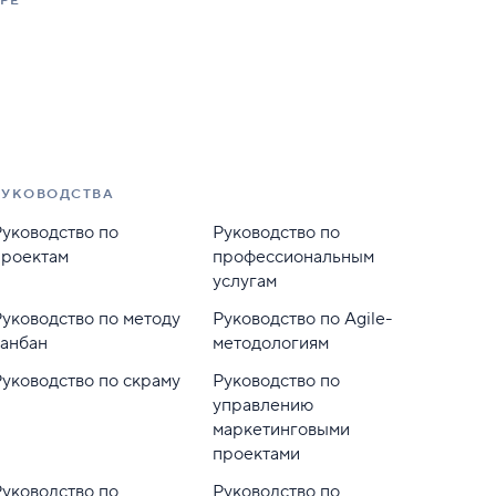
РЕ
РУКОВОДСТВА
Руководство по
Руководство по
проектам
профессиональным
услугам
Руководство по методу
Руководство по Agile-
канбан
методологиям
Руководство по скраму
Руководство по
управлению
маркетинговыми
проектами
Руководство по
Руководство по