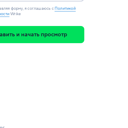
авляя форму, я соглашаюсь с
Политикой
ности
Wrike
авить и начать просмотр