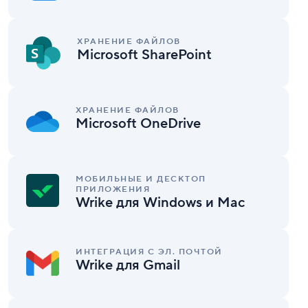
Microsoft
SharePoint
ХРАНЕНИЕ ФАЙЛОВ
Microsoft SharePoint
Microsoft
OneDrive
ХРАНЕНИЕ ФАЙЛОВ
Microsoft OneDrive
Wrike
для
МОБИЛЬНЫЕ И ДЕСКТОП
ПРИЛОЖЕНИЯ
Windows
Wrike для Windows и Mac
и
Mac
Wrike
для
ИНТЕГРАЦИЯ С ЭЛ. ПОЧТОЙ
Wrike для Gmail
Gmail
Tenovos