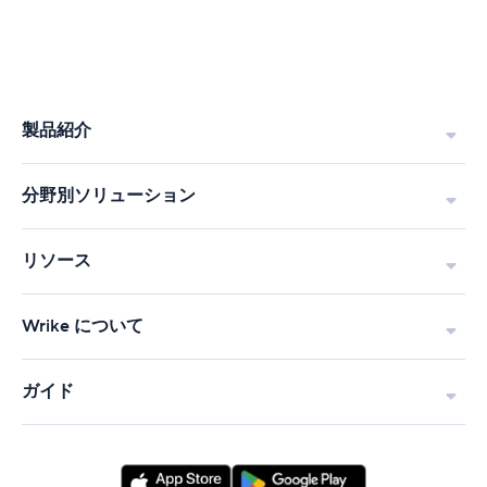
ク
チ
ャ
ー
と
Wrike：
製品紹介
グ
ロ
ー
分野別ソリューション
バ
ル
規
リソース
模
で
プ
Wrike について
ロ
セ
ガイド
ス
を
標
準
化