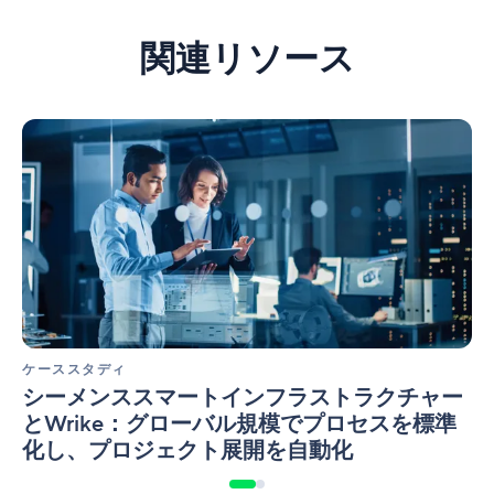
関連リソース
シ
ー
メ
ン
ス
ス
マ
ー
ト
イ
ン
ケーススタディ
フ
シーメンススマートインフラストラクチャー
ラ
とWrike：グローバル規模でプロセスを標準
ス
化し、プロジェクト展開を自動化
ト
ラ