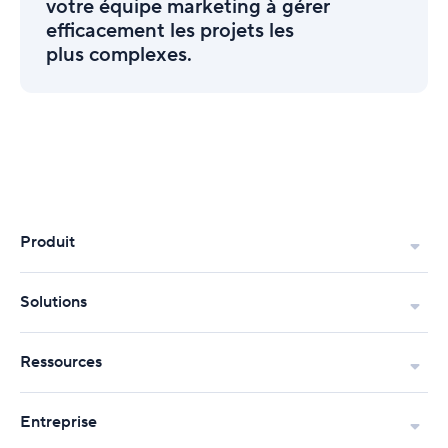
aider
trimestre.
votre équipe marketing à gérer
votre
efficacement les projets les
équipe
plus complexes.
marketing
à
gérer
efficacement
les
projets
les
plus
complexes.
Produit
Solutions
Ressources
Entreprise