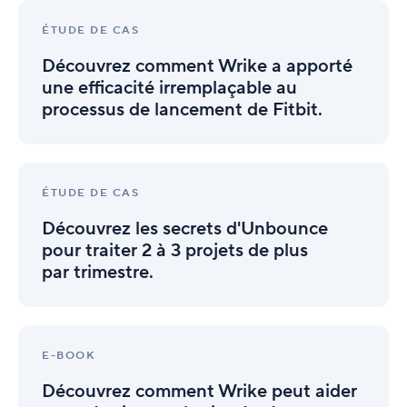
Découvrez
comment
ÉTUDE DE CAS
Wrike
Découvrez comment Wrike a apporté
a
apporté
une efficacité irremplaçable au
une
processus de lancement de Fitbit.
efficacité
irremplaçable
au
Découvrez
processus
les
de
ÉTUDE DE CAS
secrets
lancement
Découvrez les secrets d'Unbounce
d'Unbounce
de
pour
Fitbit.
pour traiter 2 à 3 projets de plus
traiter
par trimestre.
2
à
3
Découvrez
projets
comment
de
E-BOOK
Wrike
plus
Découvrez comment Wrike peut aider
peut
par