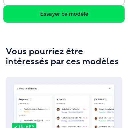
Essayer ce modèle
Vous pourriez être
intéressés par ces modèles
Gestion
des
campagnes
marketing