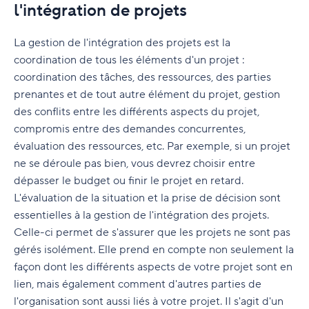
D. Les méthodologies basées sur le processus
de projet
l'intégration de projets
Cadres de gestion de projet
?
Difficultés courantes lors de l'adoption de la
Clôture du projet
Les 12 principes agiles
E. Autres méthodologies
Comment constituer une équipe de projet ?
gestion de projet Agile
Ressources
Quels sont les avantages d'un logiciel de gestion
A. Qu'est-ce que le cadre de gestion de projet ?
La gestion de l'intégration des projets est la
Clôture du projet
Astuces de la gestion de projet Agile
F. Méthode PMBOK
de projet ?
Qu'est-ce qui constitue une équipe de projet
Conseils en gestion du changement pour la
coordination de tous les éléments d'un projet :
Glossaire
B. Qu'est-ce que les cadres Agile ont en
Formation et ressources pour la gestion de
performante ?
mise en œuvre d'Agile dans l'environnement
coordination des tâches, des ressources, des parties
Quand ne pas utiliser la méthode de gestion de
Comment sélectionner le meilleur logiciel de
commun ?
projet
Waterfall
FAQ
prenantes et de tout autre élément du projet, gestion
projet Agile
gestion de projet ?
Faites le succès de la réunion de lancement du
C. Le cadre Scrum
Formation en gestion de projet
des conflits entre les différents aspects du projet,
projet
Les cinq meilleurs livres sur la méthodologie
Agile vs Scrum
Développement professionnel
Quand faut-il investir dans un logiciel de gestion
compromis entre des demandes concurrentes,
Agile
D. Autres méthodes Agile populaires pour la
Livres sur la gestion de projet
de projet ?
Astuces pour une gestion d'équipe efficace
évaluation des ressources, etc. Par exemple, si un projet
La gestion de projet Agile vs Waterfall
Méthodologies
gestion de projet
Entreprises leader qui utilisent la méthodologie
ne se déroule pas bien, vous devrez choisir entre
Inspiration de leadership
Combien coûte un logiciel de gestion du travail
Comment créer un environnement de travail
Ressources supplémentaires Agile
Agile
Outils
dépasser le budget ou finir le projet en retard.
E. Définition de Agile Epics
?
collaboratif ?
L'évaluation de la situation et la prise de décision sont
Comment choisir le meilleur outil de gestion de
PM Software Features
F. Les meilleures pratiques de gestion de projet
essentielles à la gestion de l'intégration des projets.
Comment choisir un logiciel de gestion de
Techniques et astuces de gestion de projet
projet Agile ?
pour choisir le bon cadre
Celle-ci permet de s'assurer que les projets ne sont pas
projet ?
PMI
Astuces pour la collaboration à distance et pour
Le déploiement de votre premier flux de travail
gérés isolément. Elle prend en compte non seulement la
G. Outils de gestion de projet agile gratuits
les réunions virtuelles
Terminologie avancée
et plan de projet Agile
façon dont les différents aspects de votre projet sont en
lien, mais également comment d'autres parties de
Terminologie de base
Plus qu'une méthodologie : Comment créer un
l'organisation sont aussi liés à votre projet. Il s'agit d'un