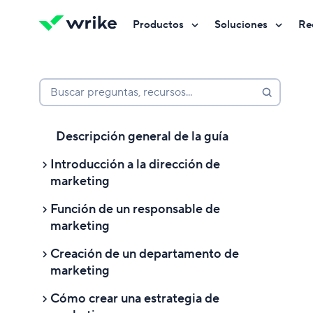
Productos
Soluciones
Re
Prueba Wrike gratis
Prueba Wrike gratis
Prueba Wrike gratis
Contáctanos
Contáctanos
Contáctanos
Buscar preguntas, recursos...
Descripción general de la guía
Introducción a la dirección de
marketing
Función de un responsable de
Introducción a la dirección de
marketing
marketing
Creación de un departamento de
¿Qué es la dirección de marketing?
¿Qué es un responsable de
marketing
marketing?
¿Por qué es importante la dirección
Cómo crear una estrategia de
de marketing?
¿Qué hace un responsable de
Creación de un departamento de