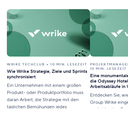
WRIKE TECHCLUB
10 MIN. LESEZEIT
PROJEKTMANAGE
10 MIN. LESEZEIT
Wie Wrike Strategie, Ziele und Sprints
Eine monumentale
synchronisiert
die Odyssey Hotel
Ein Unternehmen mit einem großen
Arbeitsabläufe in 
Produkt- oder Produktportfolio muss
Entdecken Sie, wi
daran Arbeit, die Strategie mit den
Group Wrike einge
täglichen Bemühungen jedes
ungleichartige Tea
Mitarbeiters zu synchronisieren. Wenn
Prozesse zu ration
Teams nicht in der richtigen
Single Source of T