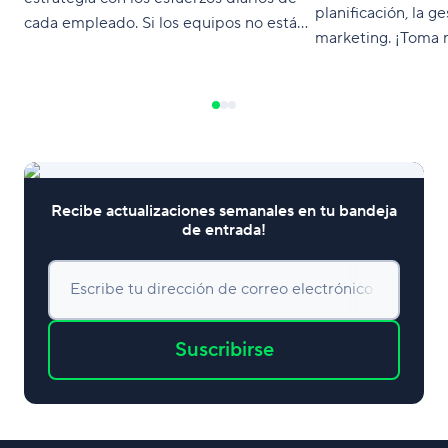
planificación, la g
cada empleado. Si los equipos no están
marketing. ¡Toma 
coordinados, la estrategia sigue siendo
solo un hermoso documento. En este
artículo, revelaremos cómo nuestra
empresa alinea los objetivos en los
diferentes niveles, qué objetivos
Recibe actualizaciones semanales en tu bandeja
de entrada!
Escribe tu dirección de correo electrónico
Suscribirse