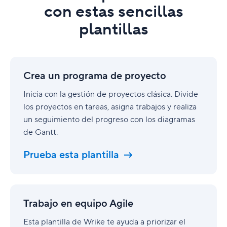
con estas sencillas
plantillas
Crea
un
Crea un programa de proyecto
programa
de
Inicia con la gestión de proyectos clásica. Divide
proyecto
los proyectos en tareas, asigna trabajos y realiza
un seguimiento del progreso con los diagramas
de Gantt.
Prueba esta plantilla
Trabajo
en
Trabajo en equipo Agile
equipo
Agile
Esta plantilla de Wrike te ayuda a priorizar el