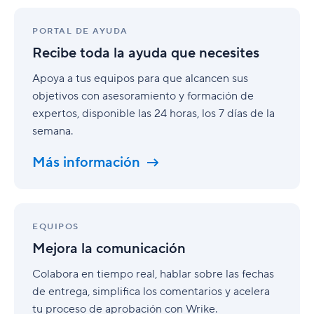
Recibe
toda
PORTAL DE AYUDA
la
Recibe toda la ayuda que necesites
ayuda
que
Apoya a tus equipos para que alcancen sus
necesites
objetivos con asesoramiento y formación de
expertos, disponible las 24 horas, los 7 días de la
semana.
Más información
Mejora
la
EQUIPOS
comunicación
Mejora la comunicación
Colabora en tiempo real, hablar sobre las fechas
de entrega, simplifica los comentarios y acelera
tu proceso de aprobación con Wrike.