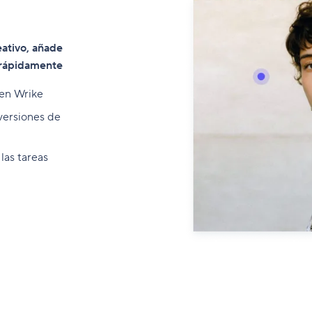
eativo, añade
 rápidamente
 en Wrike
 versiones de
las tareas