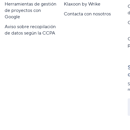
Herramientas de gestión
Klaxoon by Wrike
G
de proyectos con
d
Contacta con nosotros
Google
G
Aviso sobre recopilación
de datos según la CCPA
G
p
S
m