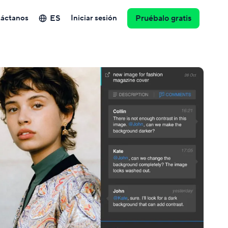
ES
áctanos
Iniciar sesión
Pruébalo gratis