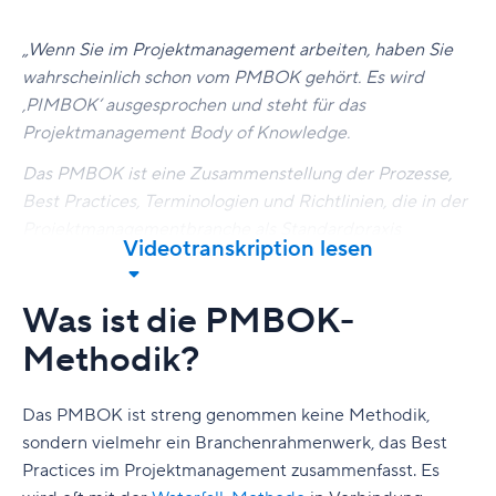
„Wenn Sie im Projektmanagement arbeiten, haben Sie
wahrscheinlich schon vom PMBOK gehört. Es wird
‚PIMBOK‘ ausgesprochen und steht für das
Projektmanagement Body of Knowledge.
Das PMBOK ist eine Zusammenstellung der Prozesse,
Best Practices, Terminologien und Richtlinien, die in der
Projektmanagementbranche als Standardpraxis
Videotranskription lesen
akzeptiert sind. Der PMBOK-Leitfaden wurde von einer
Gruppe von Projektmanagern für Projektmanager
Was ist die PMBOK-
verfasst und wird vom Project Management Institute
überwacht.
Methodik?
Das PMBOK ist weder eine Methodik noch ein Schritt-
für-Schritt-Prozess zur Durchführung bestimmter
Das PMBOK ist streng genommen keine Methodik,
Projekte. Es beinhaltet zwar nicht sämtliche Fakten, wird
sondern vielmehr ein Branchenrahmenwerk, das Best
jedoch regelmäßig aktualisiert. Es gilt jedoch als der
Practices im Projektmanagement zusammenfasst. Es
definitive Leitfaden zum Thema und wird daher alle paar