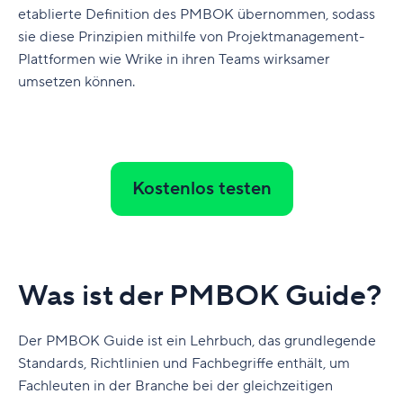
Es gibt zwei wichtige Zertifizierungen, die Fachleute in
etablierte Definition des PMBOK übernommen, sodass
diesem Bereich erwerben können: die Zertifizierung
sie diese Prinzipien mithilfe von Projektmanagement-
zum Certified Associate in Project Management (CAPM)
Plattformen wie Wrike in ihren Teams wirksamer
und die zum Project Management Professional (PMP),
umsetzen können.
die vom Project Management Institute angeboten
werden.
Diese Kurse können die Glaubwürdigkeit von
Projektmanagement-Fachleuten stärken und
Kostenlos testen
ermöglichen ihnen, ihre Kompetenzen zu erweitern und
ihre Karriere voranzutreiben. Beide Kurse verwenden
das PMBOK.
Für Projektmanager kann das PMBOK als zuverlässige
Was ist der PMBOK Guide?
Ressource dienen, kann Fragen beantworten und
Projekten eine Richtung geben. Projektmanager können
sich beim Wechsel von einer Position zur anderen auf
Der PMBOK Guide ist ein Lehrbuch, das grundlegende
das PMBOK verlassen und ihr Projektmanagement-
Standards, Richtlinien und Fachbegriffe enthält, um
Wissen in vielfältige Kontexte einbringen.
Fachleuten in der Branche bei der gleichzeitigen