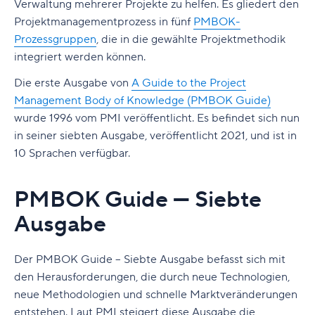
Verwaltung mehrerer Projekte zu helfen. Es gliedert den
Schließlich sollten Projektmanager die neueste Ausgabe
Projektmanagementprozess in fünf
PMBOK-
des PMBOK zurate ziehen, wenn sie Fragen haben, ein
Prozessgruppen
, die in die gewählte Projektmethodik
neues Projekt in Angriff nehmen oder ihr Wissen teilen
integriert werden können.
möchten. Wenn Sie in der Projektmanagementbranche
tätig sind, sollten Sie sich mit dem PMBOK vertraut
Die erste Ausgabe von
A Guide to the Project
machen. Es ist eine Ressource, die Ihnen helfen kann, Ihr
Management Body of Knowledge (PMBOK Guide)
Projektmanagement zu verbessern;
wurde 1996 vom PMI veröffentlicht.
Es befindet sich nun
in seiner siebten Ausgabe, veröffentlicht 2021, und ist in
Nachdem Sie sich mit dem PMBOK vertraut gemacht
10 Sprachen verfügbar.
haben, werden Sie die richtige Software benötigen. Die
Wrike Projektmanagement-Software bietet
benutzerfreundliche Tools, die Ihrem Projekt zum Erfolg
PMBOK Guide — Siebte
verhelfen können. Möchten Sie die Projektmanagement-
Ausgabe
Software von Wrike für Ihr Team ausprobieren? Starten
Sie heute eine kostenlose zweiwöchige Testphase.”
Der PMBOK Guide – Siebte Ausgabe befasst sich mit
den Herausforderungen, die durch neue Technologien,
neue Methodologien und schnelle Marktveränderungen
entstehen. Laut PMI steigert diese Ausgabe die