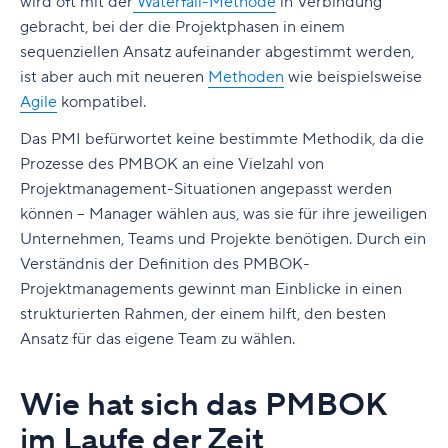
wird oft mit der
W
aterfall-Methode
in Verbindung
Jahre aktualisiert. Die sechste Ausgabe des PMBOK
gebracht, bei der die Projektphasen in einem
wurde 2017 veröffentlicht.
sequenziellen Ansatz aufeinander abgestimmt werden,
ist aber auch mit neueren
Methoden
wie beispielsweise
Das PMBOK ist eine wertvolle Ressource für
Agile
kompatibel.
Projektmanager und Unternehmen gleichermaßen. Er
hilft Unternehmen, abteilungsübergreifend Praktiken zu
Das PMI befürwortet keine bestimmte Methodik, da die
standardisieren, Prozesse anzupassen und
Prozesse des PMBOK an eine Vielzahl von
Projektmisserfolge zu verhindern.;
Projektmanagement-Situationen angepasst werden
können – Manager wählen aus, was sie für ihre jeweiligen
Es ist wichtig zu verstehen, wie das PMBOK aufgebaut
Unternehmen, Teams und Projekte benötigen.
Durch ein
ist. Das PMBOK ist in zwei Teile gegliedert. Der erste
Verständnis der Definition des PMBOK-
Teil enthält in 13 Kapiteln grundlegende Informationen
Projektmanagements gewinnt man Einblicke in einen
zum Projektmanagement. Die ersten drei Kapitel des
strukturierten Rahmen, der einem hilft, den besten
PMBOK bilden die Grundlage. Sie behandeln, was ein
Ansatz für das eigene Team zu wählen.
Projekt ist, wie das Projektmanagement in die
Businessstruktur passt, wie das Projektmanagement in
Prozessgruppen hineinpasst und welche Kenntnisse
Wie hat sich das PMBOK
Projektmanager haben sollten.
im Laufe der Zeit