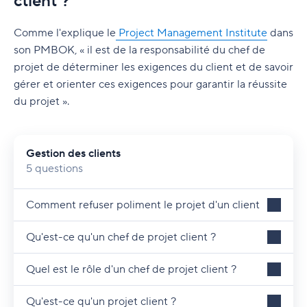
client ?
Facturation des clients pour les projets
gestion de projet
Taux d'utilisation des employés et logiciel
Glossaire
d'automatisation des services professionnels
Suivi du temps d'un projet
Comme l'explique le
Project Management Institute
dans
Progiciel de gestion intégré (PGI) ou ERP
son PMBOK, « il est de la responsabilité du chef de
Taux d'utilisation des employés
projet de déterminer les exigences du client et de savoir
Outils de gestion des ressources
gérer et orienter ces exigences pour garantir la réussite
Wrike pour les services professionnels
du projet ».
Gestion des clients
5 questions
Comment refuser poliment le projet d'un client
Qu'est-ce qu'un chef de projet client ?
Quel est le rôle d'un chef de projet client ?
Qu'est-ce qu'un projet client ?