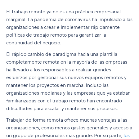
¿Qué significa trabajo híbrido?
empleados
Comprender el progreso de los proyectos y las
El trabajo remoto ya no es una práctica empresarial
¿Qué es un trabajador remoto y cómo trabaja la
tareas del equipo
5. La cantera de talentos se amplía
marginal. La pandemia de coronavirus ha impulsado a las
gente de forma remota?
Garantiza una colaboración remota efectiva
organizaciones a crear e implementar rápidamente
Ventajas del teletrabajo para el empleado
¿Por qué está cambiando la percepción del
políticas de trabajo remoto para garantizar la
Cómo lidiar con las diferencias culturales
trabajo remoto?
Contratación virtual de trabajadores remotos
continuidad del negocio.
Riesgos de seguridad
¿Qué deben saber los empleadores sobre el
El rápido cambio de paradigma hacia una plantilla
Descubre las ventajas del teletrabajo
trabajo remoto?
completamente remota en la mayoría de las empresas
Retos y soluciones del trabajo remoto para los
ha llevado a los responsables a realizar grandes
empleados
esfuerzos por gestionar sus nuevos equipos remotos y
Maximizar la productividad
mantener los proyectos en marcha. Incluso las
organizaciones medianas y las empresas que ya estaban
Trabaja la priorización y la gestión del tiempo
familiarizadas con el trabajo remoto han encontrado
Gestionar el aislamiento y las escasas
dificultades para escalar y mantener sus procesos.
interacciones humanas
Trabajar de forma remota ofrece muchas ventajas a las
Gestionar las interrupciones y las distracciones
organizaciones, como menos gastos generales y acceso a
del trabajo
un grupo de profesionales más grande. Por su parte,
los