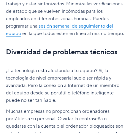
cultura de equipo sólida
una reunión virtual?
Herramientas remotas para aplicaciones móviles
trabajo y estar sintonizados. Minimiza las verificaciones
5. Controla tu entrada de información
y de escritorio
El teletrabajo es el futuro
11. Reduce tu espacio de trabajo físico
de estado que se vuelven incómodas para los
Cómo tomar notas en una reunión para que la
Cómo cuidar la salud mental de tus compañeros
empleados en diferentes zonas horarias. Puedes
gente realmente recurra a ellas
Herramientas remotas para inteligencia
12. Comienza con la tarea más difícil
de trabajo cuando trabajas desde casa
programar una
sesión semanal de seguimiento del
empresarial
Herramientas en línea para reuniones que no
equipo
13. Divide tu trabajo en ciclos de 90 minutos (o
en la que todos estén en línea al mismo tiempo.
pueden faltarte
Herramientas remotas de la seguridad de la
prueba con la técnica Pomodoro)
información y de inicio de sesión único
Aplica el método Agile con Wrike
Diversidad de problemas técnicos
14. No trabajes en varias cosas a la vez, de una
Alcanza el éxito en el teletrabajo con Wrike
vez por todas
¿La tecnología está afectando a tu equipo? Sí, la
tecnología de nivel empresarial suele ser rápida y
avanzada. Pero la conexión a Internet de un miembro
del equipo desde su portátil o teléfono inteligente
puede no ser tan fiable.
Muchas empresas no proporcionan ordenadores
portátiles a su personal. Olvidar la contraseña o
quedarse con la cuenta o el ordenador bloqueados son