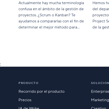
Actualmente hay mucha terminología
Hemos hab
confusa en el ámbito de la gestión de
del depa
proyectos. ¿Scrum o Kanban? Te
proyectos
ayudamos a compararlas con el fin de
Project S
determinar el mejor método para
de la ges
planificar tu proyecto.
repercusi
;
PRODUCTO
SOLUCIO
Recorrido por el producto
Enterpris
Precios
Marketing
IA de Wrike
Creativo