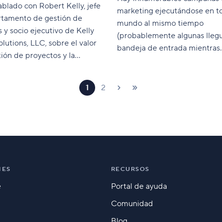
lado con Robert Kelly, jefe
marketing ejecutándose en t
rtamento de gestión de
mundo al mismo tiempo
 y socio ejecutivo de Kelly
(probablemente algunas llegu
olutions, LLC, sobre el valor
bandeja de entrada mientras
tión de proyectos y la
hablamos). No es de extrañar
ón que tiene en la empresa.
personas se hayan inmunizado
tales asuntos llamativos. Con
1
2
campañas publicitarias, por c
electrónico, para ferias, impr
demás a veces resulta agobian
su
NES
RECURSOS
e
Portal de ayuda
Comunidad
Blog