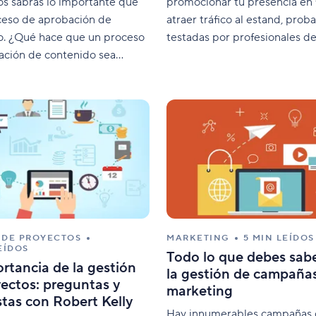
s sabrás lo importante que
promocionar tu presencia en f
ceso de aprobación de
atraer tráfico al estand, prob
o. ¿Qué hace que un proceso
testadas por profesionales de
ación de contenido sea
 DE PROYECTOS
MARKETING
5 MIN LEÍDOS
EÍDOS
Todo lo que debes sab
rtancia de la gestión
la gestión de campaña
ectos: preguntas y
marketing
tas con Robert Kelly
Hay innumerables campañas