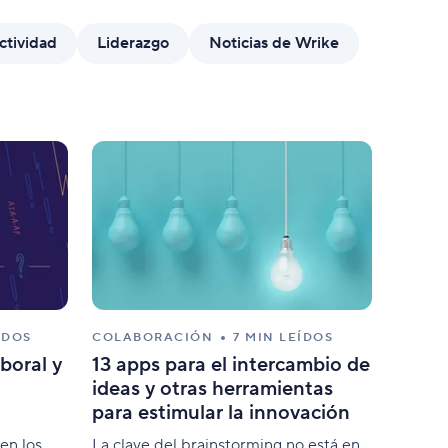
ularios de solicitud dinámica
ctividad
Liderazgo
Noticias de Wrike
naliza formularios con lógicas condicionales.
ÍDOS
COLABORACIÓN
7 MIN LEÍDOS
aboral y
13 apps para el intercambio de
ideas y otras herramientas
para estimular la innovación
en los
La clave del brainstorming no está en