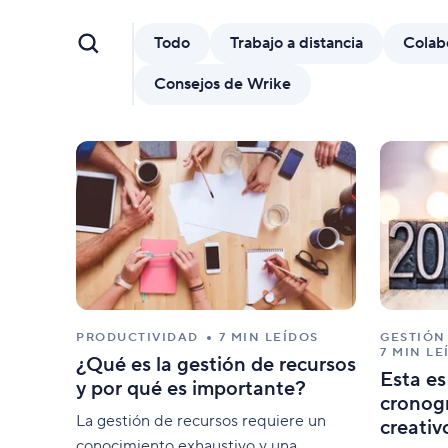
Wrike Copilot
Haz preguntas y recibe respuestas al
Todo
Trabajo a distancia
Colab
instante.
Consejos de Wrike
Funciones de IA
Acaba con las tareas manuales usando
herramientas inteligentes.
PRODUCTIVIDAD
7 MIN LEÍDOS
GESTIÓN
7 MIN LE
¿Qué es la gestión de recursos
Esta es 
y por qué es importante?
cronog
La gestión de recursos requiere un
creativ
conocimiento exhaustivo y una