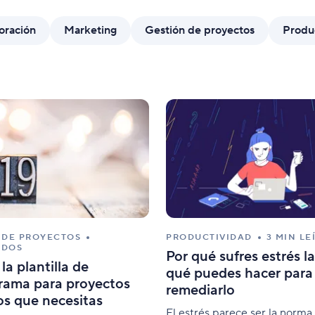
Plantillas
Form
oración
Marketing
Gestión de proyectos
Produ
Estandariza el trabajo con configuraciones
Perso
predefinidas.
 DE PROYECTOS
PRODUCTIVIDAD
3 MIN LE
ÍDOS
Por qué sufres estrés l
la plantilla de
qué puedes hacer para
rama para proyectos
remediarlo
os que necesitas
El estrés parece ser la norma 