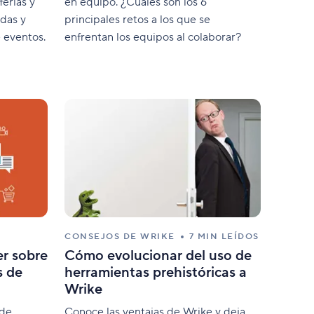
erias y
en equipo. ¿Cuáles son los 6
adas y
principales retos a los que se
 eventos.
enfrentan los equipos al colaborar?
CONSEJOS DE WRIKE
7 MIN LEÍDOS
er sobre
Cómo evolucionar del uso de
s de
herramientas prehistóricas a
Wrike
 de
Conoce las ventajas de Wrike y deja