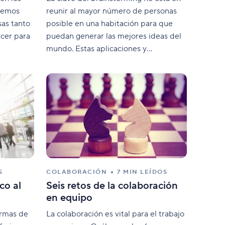
 Hemos
reunir al mayor número de personas
sas tanto
posible en una habitación para que
acer para
puedan generar las mejores ideas del
mundo. Estas aplicaciones y
herramientas te ayudarán a liberar la
creatividad de tu equipo.
S
COLABORACIÓN
7 MIN LEÍDOS
co al
Seis retos de la colaboración
en equipo
ormas de
La colaboración es vital para el trabajo