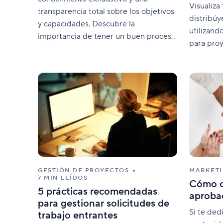
Visualiza
transparencia total sobre los objetivos
distribúy
y capacidades. Descubre la
utilizand
importancia de tener un buen proceso
para proy
de planificación de gestión de
recursos aquí.
GESTIÓN DE PROYECTOS
MARKET
7 MIN LEÍDOS
Cómo o
5 prácticas recomendadas
aproba
para gestionar solicitudes de
Si te ded
trabajo entrantes