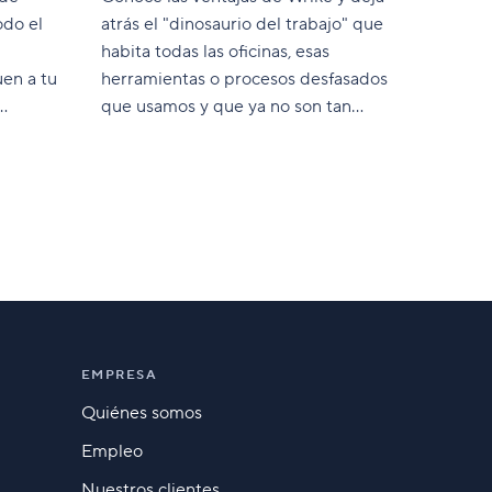
odo el
atrás el "dinosaurio del trabajo" que
habita todas las oficinas, esas
en a tu
herramientas o procesos desfasados
que usamos y que ya no son tan
 que las
eficaces como lo fueron en su día.
 tanto a
orreo
esas y
te y, por
EMPRESA
Quiénes somos
Empleo
Nuestros clientes