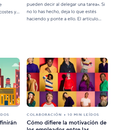
pueden decir al delegar una tarea». Si
e
no lo has hecho, deja lo que estés
 costes y
haciendo y ponte a ello. El artículo
s
ofrece información práctica sobre
n es el
algunas frases que se escuchan a
ente como
menudo en la oficina y siempre
liente
perjudican la productividad
ÍDOS
COLABORACIÓN
10 MIN LEÍDOS
finirán
Cómo difiere la motivación de
los empleados entre las