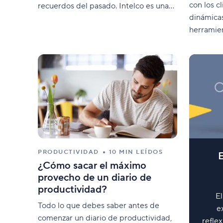
con los c
recuerdos del pasado. Intelco es una
dinámica
empresa de software que presta
herramien
servicios a grandes grupos industriales
Sin embar
de autopistas, aeropuertos, ingeniería,
siguen es
venta minorista, textil y muchos otros.
¿Deberías
Con sede en Gussago, Italia, son
cada mo
deberías 
después 
PRODUCTIVIDAD
10 MIN LEÍDOS
E
¿Cómo sacar el máximo
provecho de un diario de
productividad?
El
Todo lo que debes saber antes de
e
comenzar un diario de productividad,
refle