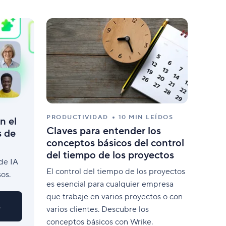
ión de recursos
nuestros clientes?
ibra el trabajo y la capacidad del equipo.
Lee casos reales
ularios de solicitud dinámica
naliza formularios con lógicas condicionales.
PRODUCTIVIDAD
10 MIN LEÍDOS
n el
Claves para entender los
s de
conceptos básicos del control
del tiempo de los proyectos
de IA
El control del tiempo de los proyectos
os.
es esencial para cualquier empresa
que trabaje en varios proyectos o con
s
varios clientes. Descubre los
conceptos básicos con Wrike.