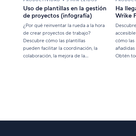
PRODUCTIVIDAD
3 MIN LEÍDOS
PRODUCT
Uso de plantillas en la gestión
Ha lleg
de proyectos (infografía)
Wrike 
¿Por qué reinventar la rueda a la hora
Descubre
de crear proyectos de trabajo?
accesible
Descubre cómo las plantillas
cómo las
pueden facilitar la coordinación, la
añadidas 
colaboración, la mejora de la
Obtén tod
productividad y la victoria final.