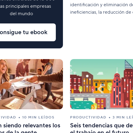
identificación y eliminación d
las principales empresas
ineficiencias, la reducción de
del mundo
una entrega más rápida de lo
productos. Su foco de atenció
onsigue tu ebook
valor, que se define básicam
cualquier cosa por la que el c
estaría dispuesto
IVIDAD
10 MIN LEÍDOS
PRODUCTIVIDAD
3 MIN LE
 siendo relevantes los
Seis tendencias que de
os de la gente
el trabajo en el futuro