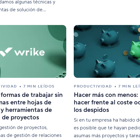
amos algunas técnicas y
de planificación de gestión d
tas de solución de
recursos aquí.
s.
IVIDAD
7 MIN LEÍDOS
PRODUCTIVIDAD
7 MIN LE
formas de trabajar sin
Hacer más con menos
as entre hojas de
hacer frente al coste o
 y herramientas de
los despidos
 de proyectos
Si en tu empresa ha habido d
gestión de proyectos,
es posible que te hayan ped
as de gestión de relaciones
asumas más proyectos y tarea