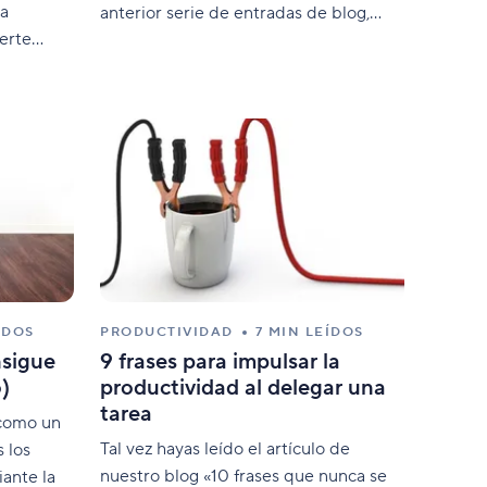
la
anterior serie de entradas de blog,
erte
compartimos consejos sobre la manera
de optimizar los resultados con menos
recursos.
ÍDOS
PRODUCTIVIDAD
7 MIN LEÍDOS
nsigue
9 frases para impulsar la
)
productividad al delegar una
tarea
 como un
Tal vez hayas leído el artículo de
 los
nuestro blog «10 frases que nunca se
ante la