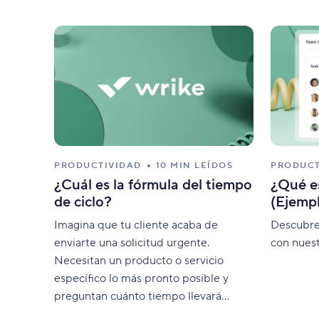
autónoma.
Wrike Copilot
Haz preguntas y recibe respuestas al
instante.
Funciones de IA
Acaba con las tareas manuales usando
herramientas inteligentes.
PRODUCTIVIDAD
10 MIN LEÍDOS
PRODUCT
¿Cuál es la fórmula del tiempo
¿Qué e
de ciclo?
(Ejempl
Imagina que tu cliente acaba de
Descubre
enviarte una solicitud urgente.
con nuestr
Necesitan un producto o servicio
específico lo más pronto posible y
preguntan cuánto tiempo llevará
hacerlo. Sabiendo que lo necesitan