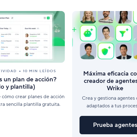
Seguridad y gobernanza
Gest
Protege los datos con seguridad de alto nivel.
Equil
Plantillas
Form
Estandariza el trabajo con configuraciones
Perso
predefinidas.
IVIDAD
10 MIN LEÍDOS
Máxima eficacia co
s un plan de acción?
creador de agente
o y plantilla)
Wrike
 cómo crear planes de acción
Crea y gestiona agentes 
a sencilla plantilla gratuita.
adaptados a tus proces
Prueba agente