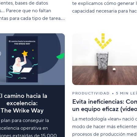
lientes, bases de datos
te explicamos cómo generar 
s… Parece que no faltan
capacidad necesaria para hac
tas para cada tipo de tarea.
cargo de más cosas.
go, las hojas de cálculo
tando en todas partes.
 intentar reemplazarlas en
mento? ¿O simplemente
aprender a adoptarlas
de todo? Ninguna de las
PRODUCTIVIDAD
5 MIN LE
l camino hacia la
Evita ineficiencias: Co
excelencia:
un equipo eficaz (vídeo
The Wrike Way
La metodología «lean» nació
 plan para conseguir la
modo de hacer más eficientes
xcelencia operativa en
procesos de producción medi
xiones extraídas de 15 000