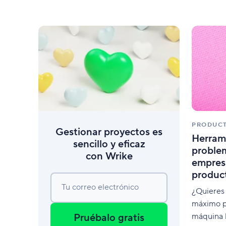
urgentemente, quieres entregarlo lo
más rápido posible. Crees que tu
equipo puede cumplir con la solicitud
del cliente dentro del
PRODUCT
Gestionar proyectos es
Herrami
sencillo y eficaz
proble
con Wrike
empres
produc
Tu correo electrónico
¿Quieres 
máximo p
Pruébalo gratis
máquina 