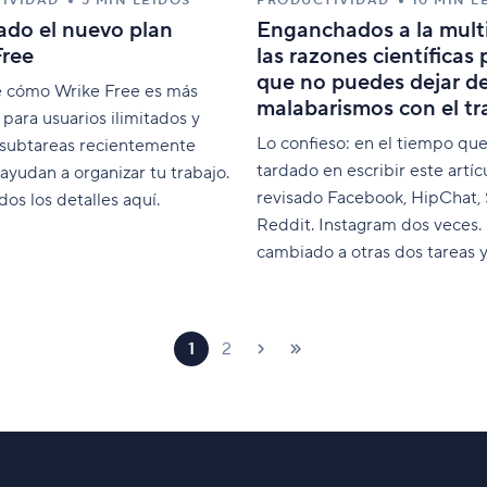
IVIDAD
5 MIN LEÍDOS
PRODUCTIVIDAD
10 MIN L
ado el nuevo plan
Enganchados a la multi
Free
las razones científicas 
que no puedes dejar d
 cómo Wrike Free es más
malabarismos con el tr
 para usuarios ilimitados y
Lo confieso: en el tiempo qu
 subtareas recientemente
tardado en escribir este artíc
ayudan a organizar tu trabajo.
revisado Facebook, HipChat,
os los detalles aquí.
Reddit. Instagram dos veces.
cambiado a otras dos tareas 
mandado cuatro correos. Soy
plenamente consciente de la i
Las distracciones están por t
1
2
partes y bloquearlas puede p
imposible. Los mensajes elec
nunca dejan de