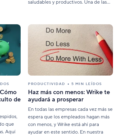
saludables y productivos. Una de las
e
formas más eficaces de lograrlo es
mediante la promoción de la actividad
física en el lugar de trabajo. Si haces
esto, puedes mejorar el bienestar
general, la salud mental
ÍDOS
PRODUCTIVIDAD
5 MIN LEÍDOS
: Cómo
Haz más con menos: Wrike te
culto de
ayudará a prosperar
En todas las empresas cada vez más se
espidos,
espera que los empleados hagan más
ido que
con menos, y Wrike está ahí para
s. Aquí
ayudar en este sentido. En nuestra