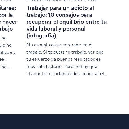
EÍDOS
PRODUCTIVIDAD
3 MIN LEÍDOS
tarea:
Trabajar para un adicto al
por la
trabajo: 10 consejos para
e hacer
recuperar el equilibrio entre tu
abajo
vida laboral y personal
(infografía)
e he
No es malo estar centrado en el
ulo he
trabajo. Si te gusta tu trabajo, ver que
 Skype y
tu esfuerzo da buenos resultados es
 He
muy satisfactorio. Pero no hay que
y he
olvidar la importancia de encontrar el
equilibrio entre tu vida laboral y
ronía.
personal.
odas
arecer
trónicos