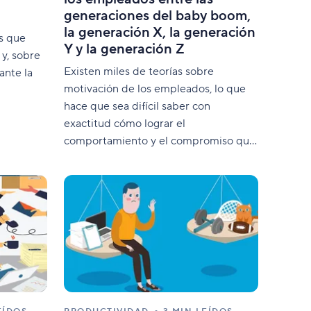
generaciones del baby boom,
la generación X, la generación
as que
Y y la generación Z
 y, sobre
Existen miles de teorías sobre
ante la
motivación de los empleados, lo que
hace que sea difícil saber con
exactitud cómo lograr el
comportamiento y el compromiso que
deseas en tu organización. A
continuación, se exponen algunas
ideas, ejemplos y formas en que tanto
los directivos como los individuos
pueden identificar la motivación de los
empleados.