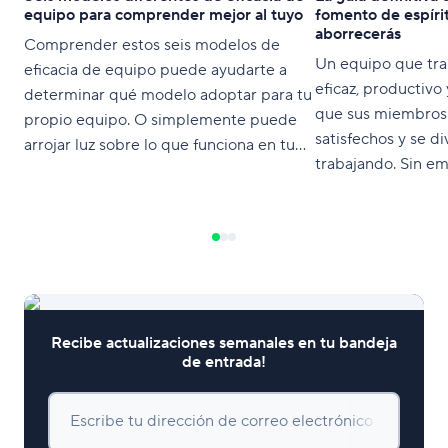
equipo para comprender mejor al tuyo
fomento de espíri
aborrecerás
Comprender estos seis modelos de
Un equipo que tra
eficacia de equipo puede ayudarte a
eficaz, productivo 
determinar qué modelo adoptar para tu
que sus miembros
propio equipo. O simplemente puede
satisfechos y se d
arrojar luz sobre lo que funciona en tu
trabajando. Sin em
grupo y cómo subsanar las carencias.
desarrollar estos 
complicado, especi
actividades para e
de equipo provoca
que muestras de
Recibe actualizaciones semanales en tu bandeja
de entrada!
Escribe tu dirección de correo electrónico