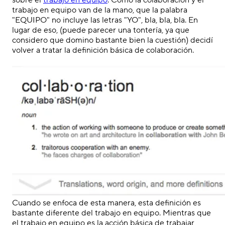
sobre el
trabajo en equipo
. Cómo la colaboración y el
trabajo en equipo van de la mano, que la palabra
"EQUIPO
" no incluye las letras "YO", bla, bla, bla. En
lugar de eso, (puede parecer una tontería, ya que
considero que domino
bastante
bien
la cuestión
) decidí
volver a tratar
la definición básica de
colaboración
.
.
Cuando se enfoca de esta manera,
esta
definición
es
bastante
diferente del trabajo en equipo. M
ientras
que
el trabajo en equipo es la acción básica de trabajar