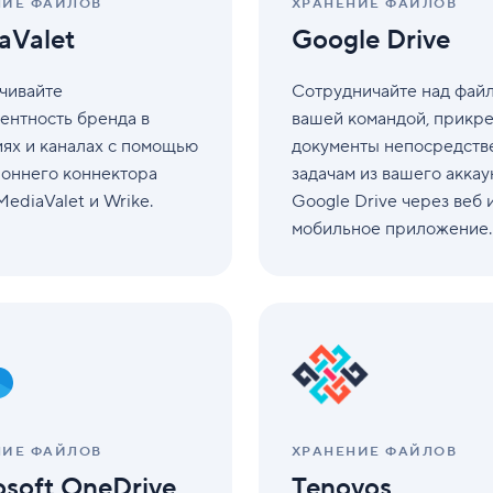
НИЕ ФАЙЛОВ
ХРАНЕНИЕ ФАЙЛОВ
aValet
Google Drive
чивайте
Сотрудничайте над файл
ентность бренда в
вашей командой, прикр
ях и каналах с помощью
документы непосредств
роннего коннектора
задачам из вашего аккау
ediaValet и Wrike.
Google Drive через веб 
мобильное приложение.
Tenovos
НИЕ ФАЙЛОВ
ХРАНЕНИЕ ФАЙЛОВ
osoft OneDrive
Tenovos