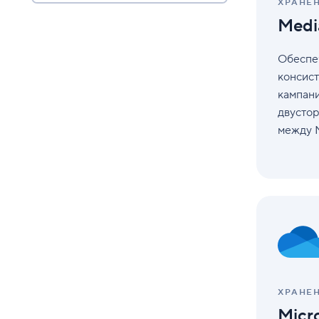
ХРАНЕ
Medi
Обеспе
консист
кампани
двусто
между M
Microsoft
OneDrive
ХРАНЕ
Micr