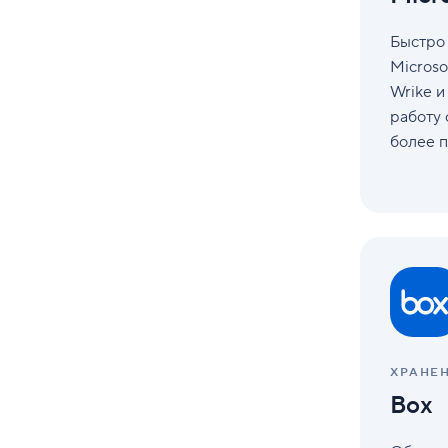
Быстро
Microso
Wrike и
работу 
более п
Box
ХРАНЕ
Box