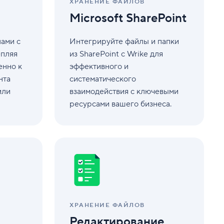
ХРАНЕНИЕ ФАЙЛОВ
Microsoft SharePoint
ами с
Интегрируйте файлы и папки
епляя
из SharePoint с Wrike для
енно к
эффективного и
нта
систематического
или
взаимодействия с ключевыми
ресурсами вашего бизнеса.
Редактирование
документов
онлайн
ХРАНЕНИЕ ФАЙЛОВ
Редактирование