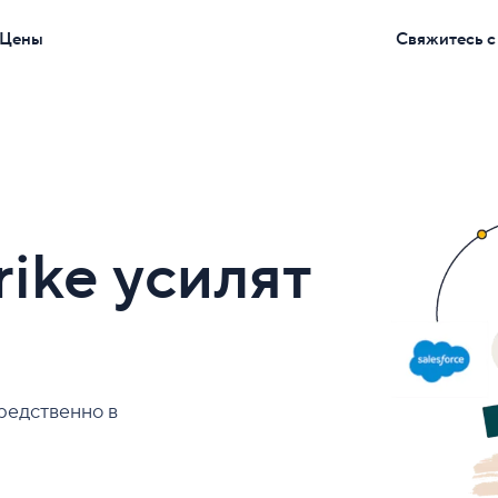
Цены
Свяжитесь с
ike усилят
редственно в