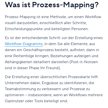
Genehmigungsworkflows
Best Practices für die AI Workflow Automation
Was ist Prozess-Mapping?
Management-Software achten sollten
Design und Erstellung von Assets
1. Fehlende klare Genehmigungsbedingungen
AI Workflow Tools
1. Einfache Einrichtung und schnelles
Videoproduktion und -bearbeitung
Prozess-Mapping ist eine Methode, um einen Workflow
Onboarding
2. Zu viele manuelle Schritte
Intelligentere Workflows beginnen mit AI
visuell darzustellen, einschließlich aller Schritte,
Visuelles Feedback und Freigaben
Entscheidungspunkte und beteiligten Personen.
2. Einfache Integration
3. Nicht zugewiesene oder nicht verfügbare
FAQs
Dateispeicherplatz und Cloud-Zusammenarbeit
Genehmiger
Es ist der entscheidende Schritt
vor
der Erstellung eines
3. Anpassung über Teams und Projekte hinweg
Verbessern Sie Ihren kreativen Workflow mit
Workflow-Diagramms
,
in dem Sie alle Elemente, aus
4. Keine Transparenz über den
4. Dashboards mit mehreren Ansichten
Wrike
denen ein Geschäftsprozess besteht, auflisten, dann in
Genehmigungsstatus
eine Reihenfolge bringen, Beziehungen aufzeigen und
5. Echtzeit-Berichte und Analytik
5. Unflexible Workflows
Abhängigkeiten detailliert darstellen (Post-it-Notizen
6. Integrierte KI-Funktionen
sind in dieser Phase Ihr Freund).
6. Mangelhafte Integration mit
Projektmanagement-Tools
Die Erstellung einer übersichtlichen Prozesskarte hilft
Vorteile von Workflow-Management-Tools
Unternehmen dabei, Engpässe zu identifizieren, die
7. Fehlender Prüfpfad
Workflows optimieren
Teamabstimmung zu verbessern und Prozesse zu
8. Verzögerte endgültige Genehmigungen
optimieren – insbesondere, wenn an Workflows mehrere
Automatisierte Benachrichtigungen
Gastnutzer oder Tools beteiligt sind.
Die richtige Genehmigungssoftware auswählen
Automatisierungstools reduzieren manuelle