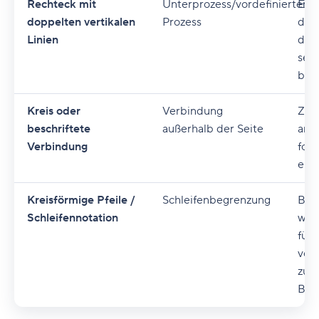
Rechteck mit
Unterprozess/vordefinierter
Ein 
doppelten vertikalen
Prozess
der 
Linien
defi
sepa
besc
Kreis oder
Verbindung
Zeig
beschriftete
außerhalb der Seite
an a
Verbindung
fort
eine
Kreisförmige Pfeile /
Schleifenbegrenzung
Bez
Schleifennotation
wie
für 
von 
zum 
Bed