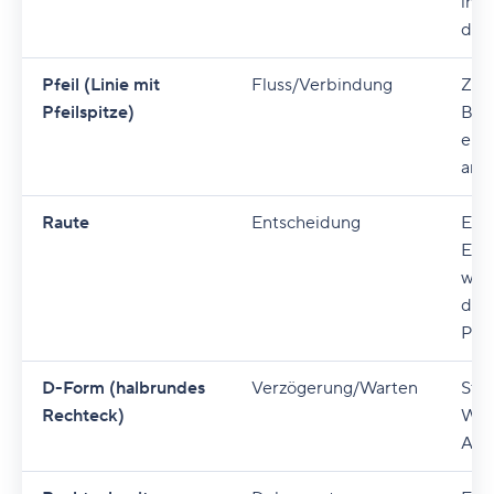
inn
durc
Pfeil (Linie mit
Fluss/Verbindung
Zeig
Pfeilspitze)
Bew
ein
an.
Raute
Entscheidung
Ein 
Ent
wird
die 
Pfad
D-Form (halbrundes
Verzögerung/Warten
Stel
Rechteck)
Wart
Akti