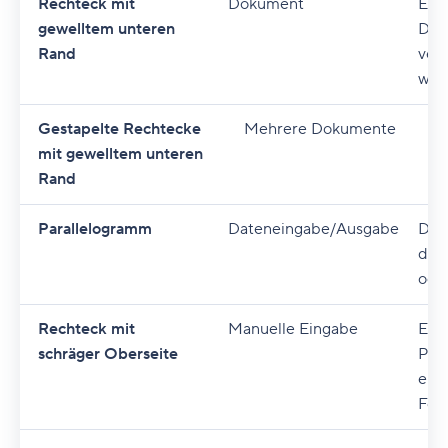
Rechteck mit
Dokument
Ein
gewelltem unteren
Date
Rand
verw
wird
Gestapelte Rechtecke
Mehrere Dokumente
I
mit gewelltem unteren
m
Rand
ve
Parallelogramm
Dateneingabe/Ausgabe
Dat
die 
oder
Rechteck mit
Manuelle Eingabe
Ein 
schräger Oberseite
Per
eing
Form