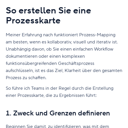
Arbeit
Klarheit für jede Genehmigung schaffen
So erstellen Sie eine
Komplexe Workflows reibungsloser abwickeln
Prozesskarte
FAQs
Verbessere die Zusammenarbeit und die
Klarheit von Aufgaben
Meiner Erfahrung nach funktioniert Prozess-Mapping
am besten, wenn es kollaborativ, visuell und iterativ ist.
Bericht-Tools unterstützen
Unabhängig davon, ob Sie einen einfachen Workflow
Prozessverbesserungen
dokumentieren oder einen komplexen
funktionsübergreifenden Geschäftsprozess
Workflow-Software vs. Projektmanagement-
aufschlüsseln, ist es das Ziel, Klarheit über den gesamten
Software
Prozess zu schaffen.
Projektmanagement-Software
So führe ich Teams in der Regel durch die Erstellung
Workflow-Management-Software
einer Prozesskarte, die zu Ergebnissen führt:
Tipp: Möglicherweise benötigen Sie beides!
1. Zweck und Grenzen definieren
Warum Wrike auch 2026 noch die beste
Workflow-Software ist
Beginnen Sie damit, zu identifizieren, was mit dem