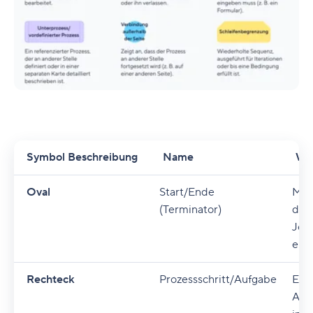
Symbol Beschreibung
Name
Was
Oval
Start/Ende
Mar
(Terminator)
das 
Jed
ende
Rechteck
Prozessschritt/Aufgabe
Eine
Aufg