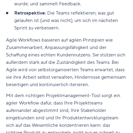
wurde, und sammelt Feedback.
Projekt- und Workflow‑Management
Retrospektive:
Die Teams reflektieren, was gut
Design und Erstellung von Assets
gelaufen ist (und was nicht), um sich im nächsten
Sprint zu verbessern.
Videoproduktion und -bearbeitung
Agile Workflows basieren auf agilen Prinzipien wie
Visuelles Feedback und Freigaben
Zusammenarbeit, Anpassungsfähigkeit und der
Dateispeicherplatz und Cloud-Zusammenarbeit
Schaffung eines echten Kundennutzens. Sie stützen sich
außerdem stark auf die Zuständigkeit des Teams. Bei
Verbessern Sie Ihren kreativen Workflow mit
Agile wird von selbstorganisierten Teams erwartet, dass
Wrike
sie ihre Arbeit selbst verwalten, Hindernisse gemeinsam
beseitigen und kontinuierlich iterieren.
Mit dem richtigen Projektmanagement-Tool sorgt ein
agiler Workflow dafür, dass Ihre Projektteams
aufeinander abgestimmt sind, Ihre Stakeholder
eingebunden sind und Ihr Produktentwicklungsteam
sich auf das Wesentliche konzentrieren kann: das
richtige Produkt zu entwickeln, nicht nur es schnell zu