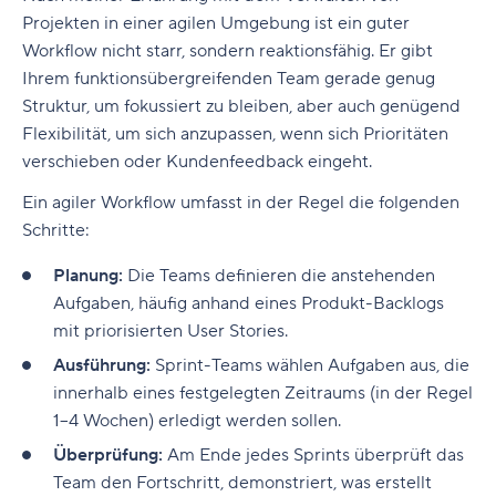
Tipp: Möglicherweise benötigen Sie beides!
6. Schließen Sie den Kreis mit Feedback und
Projekten in einer agilen Umgebung ist ein guter
Dateien
Warum Wrike auch 2026 noch die beste
Workflow nicht starr, sondern reaktionsfähig. Er gibt
Workflow-Software ist
Vorteile eines kreativen Workflows
Ihrem funktionsübergreifenden Team gerade genug
Struktur, um fokussiert zu bleiben, aber auch genügend
Beispiele für kreative Workflows in Aktion
Flexibilität, um sich anzupassen, wenn sich Prioritäten
1. Kampagnenproduktions-Workflow für eine
verschieben oder Kundenfeedback eingeht.
Kreativagentur
Ein agiler Workflow umfasst in der Regel die folgenden
Schritte:
2. Interner Marken-Team-Workflow für
Marketing-Assets
Planung:
Die Teams definieren die anstehenden
3. Redaktioneller Workflow für ein
Aufgaben, häufig anhand eines Produkt-Backlogs
funktionsübergreifendes Content-Marketing-
mit priorisierten User Stories.
Team
Ausführung:
Sprint-Teams wählen Aufgaben aus, die
innerhalb eines festgelegten Zeitraums (in der Regel
Beispiele für kreative Workflows in der Praxis
1–4 Wochen) erledigt werden sollen.
Die besten Tools für kreatives
Überprüfung:
Am Ende jedes Sprints überprüft das
Projektmanagement
Team den Fortschritt, demonstriert, was erstellt