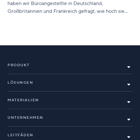
haben wir Büroangestellte in Deutschland,
Großbritannien und Frankreich gefragt, wie hoch sie
ihre Arbeitsbelastung einschätzen, welche Faktoren die
Produktivität einschränken und welche Mitarbeiter
besonders unter den Produktivitätskillern leiden.
Arbeitsbelastung steigt Auf die Frage, ob die
Arbeitsbelastung im Vergleich
PRODUKT
LÖSUNGEN
MATERIALIEN
UNTERNEHMEN
LEITFÄDEN