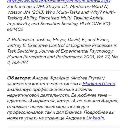
http://www.apa.org/research/action/multitask.aspx
Sanbonmatsu DM, Strayer DL, Medeiros-Ward N,
Watson JM (2013) Who Multi-Tasks and Why? Multi-
Tasking Ability, Perceived Multi-Tasking Ability,
Impulsivity, and Sensation Seeking. PLoS ONE 8(1):
e54402
2. Rubinstein, Joshua; Meyer, David, E.; and Evans,
Jeffrey E. Executive Control of Cognitive Processes in
Task Switching. Journal of Experimental Psychology:
Human Perception and Performance 2001, Vol. 27, No.
4, 763-797.
Об авторе:
Андреа Фрайрир (Andrea Fryrear)
занимается контент-маркетингом в
MarketerGizmo
,
анализируя профессиональные аспекты
маркетинговой деятельности. Ее любимая тема —
адаптивный маркетинг, который, по мнению Андреа,
открывает новые возможности как для
профессионалов, так и для бизнеса. Подробнее вы
можете узнать на странице Андреа в
LinkedIn
.